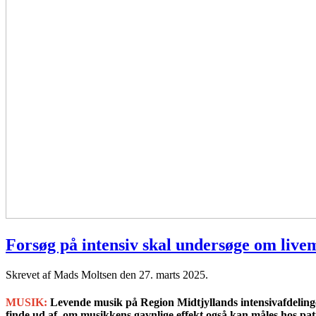
Forsøg på intensiv skal undersøge om live
Skrevet af Mads Moltsen den
27. marts 2025
.
MUSIK:
Levende musik på Region Midtjyllands intensivafdelinger
finde ud af, om musikkens gavnlige effekt også kan måles hos pat