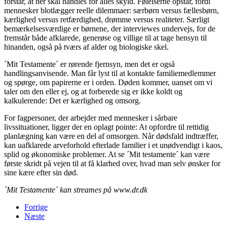
forstår, at her skal handles for alles skyld. Følelserne opstår, fordi
mennesker blotlægger reelle dilemmaer: særbørn versus fællesbørn,
kærlighed versus retfærdighed, drømme versus realiteter. Særligt
bemærkelsesværdige er børnene, der interviewes undervejs, for de
fremstår både afklarede, generøse og villige til at tage hensyn til
hinanden, også på tværs af alder og biologiske skel.
´Mit Testamente´ er rørende fjernsyn, men det er også
handlingsanvisende. Man får lyst til at kontakte familiemedlemmer
og spørge, om papirerne er i orden. Døden kommer, uanset om vi
taler om den eller ej, og at forberede sig er ikke koldt og
kalkulerende: Det er kærlighed og omsorg.
For fagpersoner, der arbejder med mennesker i sårbare
livssituationer, ligger der en oplagt pointe: At opfordre til rettidig
planlægning kan være en del af omsorgen. Når dødsfald indtræffer,
kan uafklarede arveforhold efterlade familier i et unødvendigt i kaos,
splid og økonomiske problemer. At se ´Mit testamente´ kan være
første skridt på vejen til at få klarhed over, hvad man selv ønsker for
sine kære efter sin død.
´Mit Testamente´ kan streames på www.dr.dk
Forrige
Næste