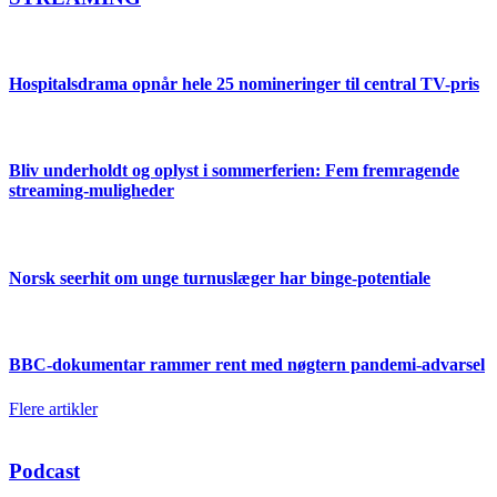
Hospitalsdrama opnår hele 25 nomineringer til central TV-pris
Bliv underholdt og oplyst i sommerferien: Fem fremragende
streaming-muligheder
Norsk seerhit om unge turnuslæger har binge-potentiale
BBC-dokumentar rammer rent med nøgtern pandemi-advarsel
Flere artikler
Podcast