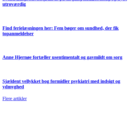
utroværdig
Find ferielæsningen her: Fem bøger om sundhed, der fik
topanmeldelser
Anne Hjernøe fortæller usentimentalt og gavmildt om sorg
Sjældent vellykket bog formidler psykiatri med indsigt og
ydmyghed
Flere artikler