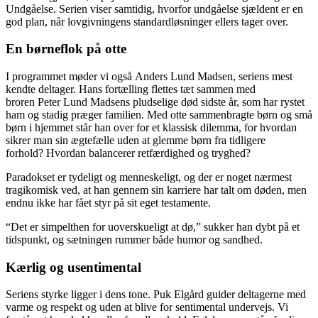
Undgåelse. Serien viser samtidig, hvorfor undgåelse sjældent er en
god plan, når lovgivningens standardløsninger ellers tager over.
En børneflok på otte
I programmet møder vi også Anders Lund Madsen, seriens mest
kendte deltager. Hans fortælling flettes tæt sammen med
broren Peter Lund Madsens pludselige død sidste år, som har rystet
ham og stadig præger familien. Med otte sammenbragte børn og små
børn i hjemmet står han over for et klassisk dilemma, for hvordan
sikrer man sin ægtefælle uden at glemme børn fra tidligere
forhold? Hvordan balancerer retfærdighed og tryghed?
Paradokset er tydeligt og menneskeligt, og der er noget nærmest
tragikomisk ved, at han gennem sin karriere har talt om døden, men
endnu ikke har fået styr på sit eget testamente.
“Det er simpelthen for uoverskueligt at dø,” sukker han dybt på et
tidspunkt, og sætningen rummer både humor og sandhed.
Kærlig og usentimental
Seriens styrke ligger i dens tone. Puk Elgård guider deltagerne med
varme og respekt og uden at blive for sentimental undervejs. Vi