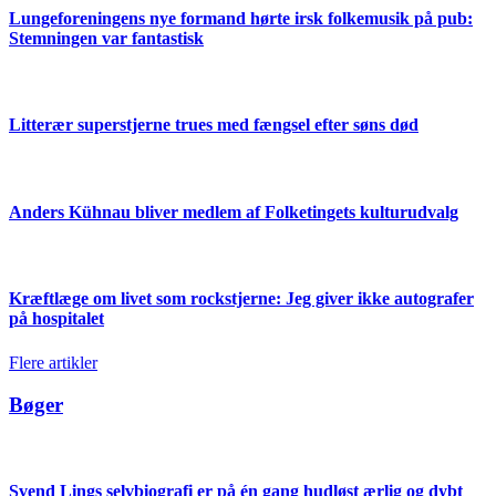
Lungeforeningens nye formand hørte irsk folkemusik på pub:
Stemningen var fantastisk
Litterær superstjerne trues med fængsel efter søns død
Anders Kühnau bliver medlem af Folketingets kulturudvalg
Kræftlæge om livet som rockstjerne: Jeg giver ikke autografer
på hospitalet
Flere artikler
Bøger
Svend Lings selvbiografi er på én gang hudløst ærlig og dybt