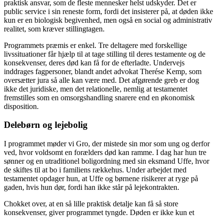
praktisk ansvar, som de fleste mennesker helst udskyder. Det er
public service i sin reneste form, fordi det insisterer på, at døden ikke
kun er en biologisk begivenhed, men også en social og administrativ
realitet, som kræver stillingtagen.
Programmets præmis er enkel. Tre deltagere med forskellige
livssituationer får hjælp til at tage stilling til deres testamente og de
konsekvenser, deres død kan få for de efterladte. Undervejs
inddrages fagpersoner, blandt andet advokat Therése Kemp, som
oversætter jura så alle kan være med. Det afgørende greb er dog
ikke det juridiske, men det relationelle, nemlig at testamentet
fremstilles som en omsorgshandling snarere end en økonomisk
disposition.
Delebørn og lejebolig
I programmet møder vi Gro, der mistede sin mor som ung og derfor
ved, hvor voldsomt en forælders død kan ramme. I dag har hun tre
sønner og en utraditionel boligordning med sin eksmand Uffe, hvor
de skiftes til at bo i familiens rækkehus. Under arbejdet med
testamentet opdager hun, at Uffe og børnene risikerer at ryge på
gaden, hvis hun dør, fordi han ikke står på lejekontrakten.
Chokket over, at en så lille praktisk detalje kan få så store
konsekvenser, giver programmet tyngde. Døden er ikke kun et