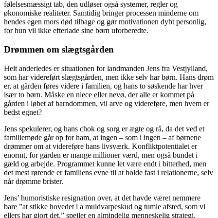
følelsesmæssigt tab, den udløser også systemer, regler og
økonomiske realiteter. Samtidig bringer processen minderne om
hendes egen mors død tilbage og gør motivationen dybt personlig,
for hun vil ikke efterlade sine børn uforberedte.
Drømmen om slægtsgården
Helt anderledes er situationen for landmanden Jens fra Vestjylland,
som har videreført slægtsgården, men ikke selv har børn. Hans drøm
er, at gården føres videre i familien, og hans to søskende har hver
især to børn. Måske en niece eller nevø, der alle er kommet på
gården i løbet af barndommen, vil arve og videreføre, men hvem er
bedst egnet?
Jens spekulerer, og hans chok og sorg er ægte og rå, da det ved et
familiemøde går op for ham, at ingen – som i ingen – af børnene
drømmer om at videreføre hans livsværk. Konfliktpotentialet er
enormt, for gården er mange millioner værd, men også bundet i
gæld og arbejde. Programmet kunne let være endt i bitterhed, men
det mest rørende er familiens evne til at holde fast i relationerne, selv
når drømme brister.
Jens’ humoristiske resignation over, at det havde været nemmere
bare ”at stikke hovedet i a muldvarpeskud og tumle afsted, som vi
ellers har gjort det,” spejler en almindelig menneskelig strategi.