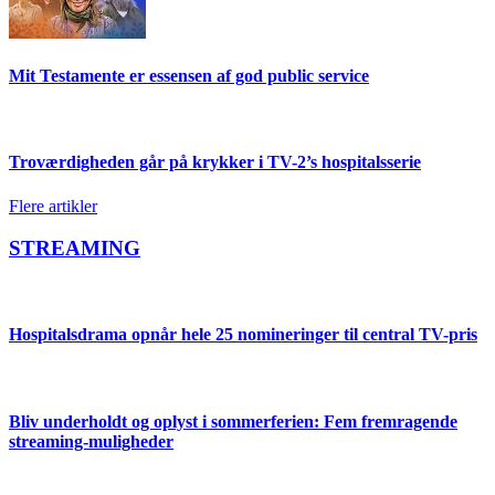
Mit Testamente er essensen af god public service
Troværdigheden går på krykker i TV-2’s hospitalsserie
Flere artikler
STREAMING
Hospitalsdrama opnår hele 25 nomineringer til central TV-pris
Bliv underholdt og oplyst i sommerferien: Fem fremragende
streaming-muligheder