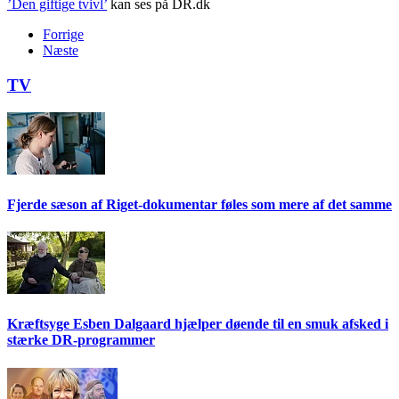
’Den giftige tvivl’
kan ses på DR.dk
Forrige
Næste
TV
Fjerde sæson af Riget-dokumentar føles som mere af det samme
Kræftsyge Esben Dalgaard hjælper døende til en smuk afsked i
stærke DR-programmer