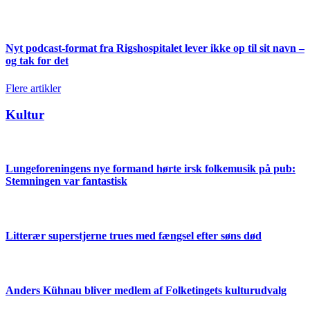
Nyt podcast-format fra Rigshospitalet lever ikke op til sit navn –
og tak for det
Flere artikler
Kultur
Lungeforeningens nye formand hørte irsk folkemusik på pub:
Stemningen var fantastisk
Litterær superstjerne trues med fængsel efter søns død
Anders Kühnau bliver medlem af Folketingets kulturudvalg