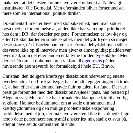
makabert, at det næsten kunne have været udtænkt af Nattevagt-
instruktøren Ole Bornedal. Men efterhånden bliver fornemmelsen
mere som en international, politisk thriller.
Dokumentarfilmen er lavet med stor sikkerhed, men man sidder
også med en fornemmelse af, at den ikke har været højt prioriteret
hos dem i DR, der fordeler pengene. Fornemmelsen er low-key og
efter DR-standarder en smule skrabet, men det gør fryden så meget
desto større, når historien bare vokser. Formaldehyd-lobbyen stiller
desværre ikke op til interview men giver et almengyldigt pladdersvar
over mail, som det efterhånden er kutyme for den type aktører. Men
der er håb om, at dokumentaren vil føre til
øget fokus
på den
nuværende grænseværdi for formaldehyd i hele EU. Bravo.
Christian, den tidligere kræftsyge dissektionsunderviser og eneste
overlevende af de fire kræftsyge, har forladt lægegerningen på trods
af, at han efter alt at dømme havde flair og talent for faget. Der var
prestige forbundet med den dissektionsvejleder-tjans, han bestred på
Blegdamsvej. Men måske har formaldehyddampene ført til alvorlig
sygdom. Hænger beslutningen om at sadle om sammen med
kræftsygdommen og den mulige problematiske eksponering i
forbindelse med et job, der må have været en kilde til stolthed? Lige
netop dette personnære spørgsmål ønsker jeg mig stadig et svar på,
efter at have set dokumentaren til ende.