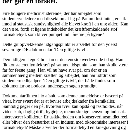
der gør en forskel.
Fire tidligere medicinstuderende, der har arbejdet som
studentervejledere med dissektion af lig på Panum Instituttet, er stik
imod al statistisk sandsynlighed alle blevet kræft i en ung alder. Kan
det være, fordi at ligene indeholder det kræftfremkaldende stof
formaldehyd, som bliver pumpet ind i årerne på ligene?
Dette gruopvækkende udgangspunkt er afsættet for den yderst
seværdige DR-dokumentar ’Den giftige tvivl’.
Den tidligere læge Christian er den eneste overlevende i dag. Han
fik konstateret lymfekræft på samme tidspunkt, som han skulle være
far for første gang. Han vil nu have svar på, om der er en
sammenhæng mellem kræften og arbejdet, han har udført som
studentermedhjælper. ’Den giftige tvivl’, der både findes som
dokumentar og podcast, undersøger sagen grundigt.
Dokumentarfilmen i to afsnit, som denne anmeldelse er baseret på,
viser, hvor svært det er at bevise arbejdsskader fra kemikalier.
Samtidig peger den på, hvordan tvivl kan opstå og fastholdes, når
videnskab, daglig drift, hygiejne, menneskelige hensyn og industri-
interesserer kolliderer. Er usikkerheden om konserveringsmidlet reel,
eller bliver den forstærket af en industri med økonomiske interesser i
formaldehyd? Måske afventer der formaldehyd en kulegravning og