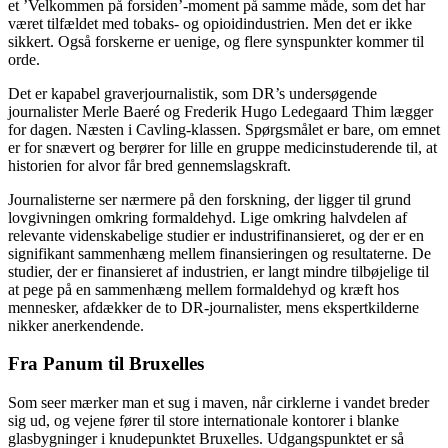
et ’Velkommen på forsiden’-moment på samme måde, som det har
været tilfældet med tobaks- og opioidindustrien. Men det er ikke
sikkert. Også forskerne er uenige, og flere synspunkter kommer til
orde.
Det er kapabel graverjournalistik, som DR’s undersøgende
journalister Merle Baeré og Frederik Hugo Ledegaard Thim lægger
for dagen. Næsten i Cavling-klassen. Spørgsmålet er bare, om emnet
er for snævert og berører for lille en gruppe medicinstuderende til, at
historien for alvor får bred gennemslagskraft.
Journalisterne ser nærmere på den forskning, der ligger til grund
lovgivningen omkring formaldehyd. Lige omkring halvdelen af
relevante videnskabelige studier er industrifinansieret, og der er en
signifikant sammenhæng mellem finansieringen og resultaterne. De
studier, der er finansieret af industrien, er langt mindre tilbøjelige til
at pege på en sammenhæng mellem formaldehyd og kræft hos
mennesker, afdækker de to DR-journalister, mens ekspertkilderne
nikker anerkendende.
Fra Panum til Bruxelles
Som seer mærker man et sug i maven, når cirklerne i vandet breder
sig ud, og vejene fører til store internationale kontorer i blanke
glasbygninger i knudepunktet Bruxelles. Udgangspunktet er så