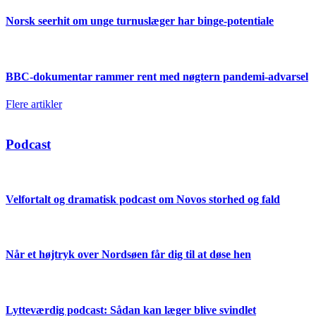
Norsk seerhit om unge turnuslæger har binge-potentiale
BBC-dokumentar rammer rent med nøgtern pandemi-advarsel
Flere artikler
Podcast
Velfortalt og dramatisk podcast om Novos storhed og fald
Når et højtryk over Nordsøen får dig til at døse hen
Lytteværdig podcast: Sådan kan læger blive svindlet