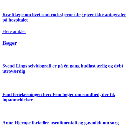
Kræftlæge om livet som rockstjerne: Jeg giver ikke autografer
på hospitalet
Flere artikler
Bøger
Svend Lings selvbiografi er på én gang hudløst ærlig og dybt
utroværdig
Find ferielæsningen her: Fem bøger om sundhed, der fik
topanmeldelser
Anne Hjernøe fortæller usentimentalt og gavmildt om sorg