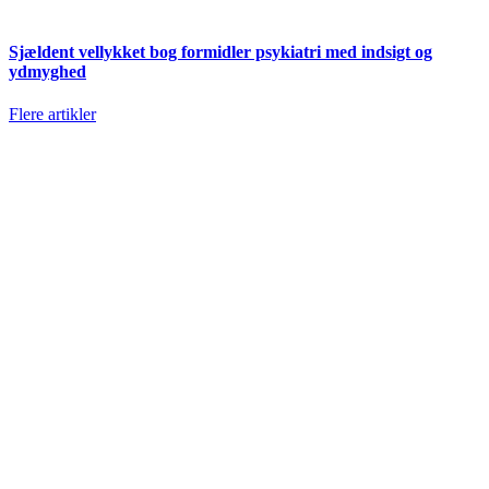
Sjældent vellykket bog formidler psykiatri med indsigt og
ydmyghed
Flere artikler