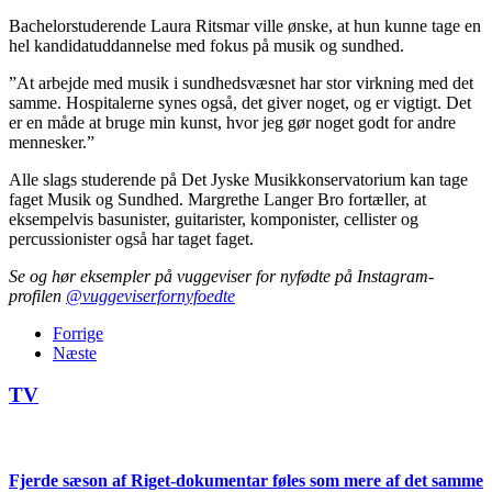
Bachelorstuderende Laura Ritsmar ville ønske, at hun kunne tage en
hel kandidatuddannelse med fokus på musik og sundhed.
”At arbejde med musik i sundhedsvæsnet har stor virkning med det
samme. Hospitalerne synes også, det giver noget, og er vigtigt. Det
er en måde at bruge min kunst, hvor jeg gør noget godt for andre
mennesker.”
Alle slags studerende på Det Jyske Musikkonservatorium kan tage
faget Musik og Sundhed. Margrethe Langer Bro fortæller, at
eksempelvis basunister, guitarister, komponister, cellister og
percussionister også har taget faget.
Se og hør eksempler på vuggeviser for nyfødte på Instagram-
profilen
@vuggeviserfornyfoedte
Forrige
Næste
TV
Fjerde sæson af Riget-dokumentar føles som mere af det samme