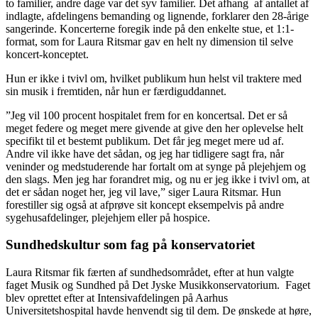
to familier, andre dage var det syv familier. Det afhang af antallet af
indlagte, afdelingens bemanding og lignende, forklarer den 28-årige
sangerinde. Koncerterne foregik inde på den enkelte stue, et 1:1-
format, som for Laura Ritsmar gav en helt ny dimension til selve
koncert-konceptet.
Hun er ikke i tvivl om, hvilket publikum hun helst vil traktere med
sin musik i fremtiden, når hun er færdiguddannet.
”Jeg vil 100 procent hospitalet frem for en koncertsal. Det er så
meget federe og meget mere givende at give den her oplevelse helt
specifikt til et bestemt publikum. Det får jeg meget mere ud af.
Andre vil ikke have det sådan, og jeg har tidligere sagt fra, når
veninder og medstuderende har fortalt om at synge på plejehjem og
den slags. Men jeg har forandret mig, og nu er jeg ikke i tvivl om, at
det er sådan noget her, jeg vil lave,” siger Laura Ritsmar. Hun
forestiller sig også at afprøve sit koncept eksempelvis på andre
sygehusafdelinger, plejehjem eller på hospice.
Sundhedskultur som fag på konservatoriet
Laura Ritsmar fik færten af sundhedsområdet, efter at hun valgte
faget Musik og Sundhed på Det Jyske Musikkonservatorium. Faget
blev oprettet efter at Intensivafdelingen på Aarhus
Universitetshospital havde henvendt sig til dem. De ønskede at høre,