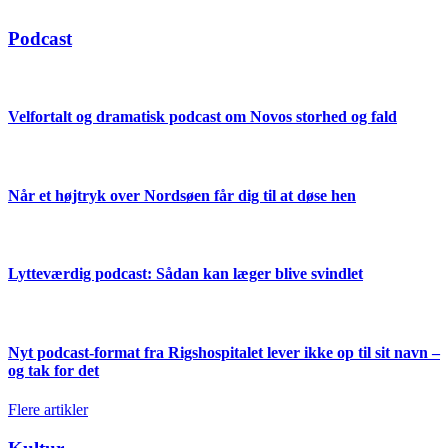
Podcast
Velfortalt og dramatisk podcast om Novos storhed og fald
Når et højtryk over Nordsøen får dig til at døse hen
Lytteværdig podcast: Sådan kan læger blive svindlet
Nyt podcast-format fra Rigshospitalet lever ikke op til sit navn –
og tak for det
Flere artikler