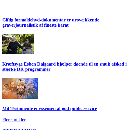
Giftig formaldehyd-dokumentar er urovækkende
graverjournalistik af fineste karat
Kræftsyge Esben Dalgaard hjælper døende til en smuk afsked i
stærke DR-programmer
Mit Testamente er essensen af god public service
Flere artikler