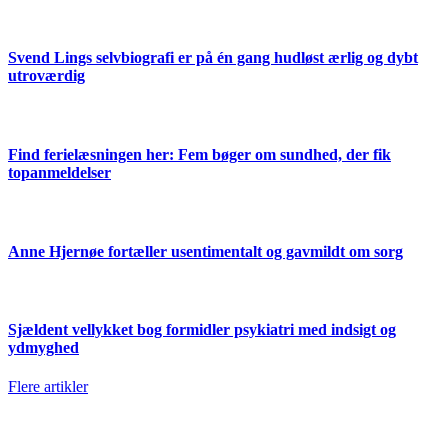
Svend Lings selvbiografi er på én gang hudløst ærlig og dybt
utroværdig
Find ferielæsningen her: Fem bøger om sundhed, der fik
topanmeldelser
Anne Hjernøe fortæller usentimentalt og gavmildt om sorg
Sjældent vellykket bog formidler psykiatri med indsigt og
ydmyghed
Flere artikler