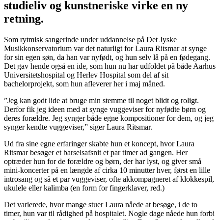
studieliv og kunstneriske virke en ny
retning.
Som rytmisk sangerinde under uddannelse på Det Jyske
Musikkonservatorium var det naturligt for Laura Ritsmar at synge
for sin egen søn, da han var nyfødt, og hun selv lå på en fødegang.
Det gav hende også en ide, som hun nu har udfoldet på både Aarhus
Universitetshospital og Herlev Hospital som del af sit
bachelorprojekt, som hun afleverer her i maj måned.
”Jeg kan godt lide at bruge min stemme til noget blidt og roligt.
Derfor fik jeg ideen med at synge vuggeviser for nyfødte børn og
deres forældre. Jeg synger både egne kompositioner for dem, og jeg
synger kendte vuggeviser,” siger Laura Ritsmar.
Ud fra sine egne erfaringer skabte hun et koncept, hvor Laura
Ritsmar besøger et barselsafsnit et par timer ad gangen. Her
optræder hun for de forældre og børn, der har lyst, og giver små
mini-koncerter på en længde af cirka 10 minutter hver, først en lille
introsang og så et par vuggeviser, ofte akkompagneret af klokkespil,
ukulele eller kalimba (en form for fingerklaver, red.)
Det varierede, hvor mange stuer Laura nåede at besøge, i de to
timer, hun var til rådighed på hospitalet. Nogle dage nåede hun forbi