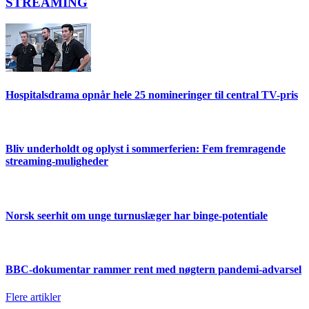
STREAMING
Hospitalsdrama opnår hele 25 nomineringer til central TV-pris
Bliv underholdt og oplyst i sommerferien: Fem fremragende
streaming-muligheder
Norsk seerhit om unge turnuslæger har binge-potentiale
BBC-dokumentar rammer rent med nøgtern pandemi-advarsel
Flere artikler