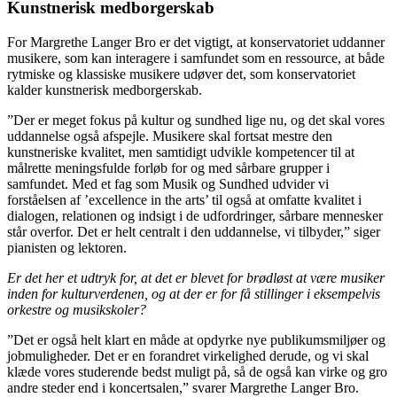
Kunstnerisk medborgerskab
For Margrethe Langer Bro er det vigtigt, at konservatoriet uddanner
musikere, som kan interagere i samfundet som en ressource, at både
rytmiske og klassiske musikere udøver det, som konservatoriet
kalder kunstnerisk medborgerskab.
”Der er meget fokus på kultur og sundhed lige nu, og det skal vores
uddannelse også afspejle. Musikere skal fortsat mestre den
kunstneriske kvalitet, men samtidigt udvikle kompetencer til at
målrette meningsfulde forløb for og med sårbare grupper i
samfundet. Med et fag som Musik og Sundhed udvider vi
forståelsen af ’excellence in the arts’ til også at omfatte kvalitet i
dialogen, relationen og indsigt i de udfordringer, sårbare mennesker
står overfor. Det er helt centralt i den uddannelse, vi tilbyder,” siger
pianisten og lektoren.
Er det her et udtryk for, at det er blevet for brødløst at være musiker
inden for kulturverdenen, og at der er for få stillinger i eksempelvis
orkestre og musikskoler?
”Det er også helt klart en måde at opdyrke nye publikumsmiljøer og
jobmuligheder. Det er en forandret virkelighed derude, og vi skal
klæde vores studerende bedst muligt på, så de også kan virke og gro
andre steder end i koncertsalen,” svarer Margrethe Langer Bro.