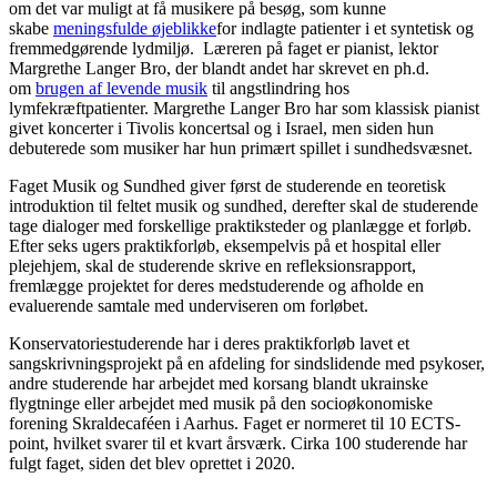
om det var muligt at få musikere på besøg, som kunne
skabe
meningsfulde øjeblikke
for indlagte patienter i et syntetisk og
fremmedgørende lydmiljø. Læreren på faget er pianist, lektor
Margrethe Langer Bro, der blandt andet har skrevet en ph.d.
om
brugen af levende musik
til angstlindring hos
lymfekræftpatienter. Margrethe Langer Bro har som klassisk pianist
givet koncerter i Tivolis koncertsal og i Israel, men siden hun
debuterede som musiker har hun primært spillet i sundhedsvæsnet.
Faget Musik og Sundhed giver først de studerende en teoretisk
introduktion til feltet musik og sundhed, derefter skal de studerende
tage dialoger med forskellige praktiksteder og planlægge et forløb.
Efter seks ugers praktikforløb, eksempelvis på et hospital eller
plejehjem, skal de studerende skrive en refleksionsrapport,
fremlægge projektet for deres medstuderende og afholde en
evaluerende samtale med underviseren om forløbet.
Konservatoriestuderende har i deres praktikforløb lavet et
sangskrivningsprojekt på en afdeling for sindslidende med psykoser,
andre studerende har arbejdet med korsang blandt ukrainske
flygtninge eller arbejdet med musik på den socioøkonomiske
forening Skraldecaféen i Aarhus. Faget er normeret til 10 ECTS-
point, hvilket svarer til et kvart årsværk. Cirka 100 studerende har
fulgt faget, siden det blev oprettet i 2020.