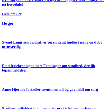
på hospitalet
Flere artikler
Bøger
Svend Lings selvbiografi er på én gang hudløst ærlig og dybt
utroværdig
Find ferielæsningen her: Fem bøger om sundhed, der fik
topanmeldelser
Anne Hjernøe fortæller usentimentalt og gavmildt om sorg
Sjældent vellykket bog formidler psykiatri med indsigt og