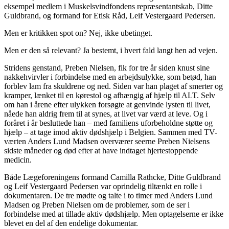
eksempel medlem i Muskelsvindfondens repræsentantskab, Ditte
Guldbrand, og formand for Etisk Råd, Leif Vestergaard Pedersen.
Men er kritikken spot on? Nej, ikke ubetinget.
Men er den så relevant? Ja bestemt, i hvert fald langt hen ad vejen.
Stridens genstand, Preben Nielsen, fik for tre år siden knust sine
nakkehvirvler i forbindelse med en arbejdsulykke, som betød, han
forblev lam fra skuldrene og ned. Siden var han plaget af smerter og
kramper, lænket til en kørestol og afhængig af hjælp til ALT. Selv
om han i årene efter ulykken forsøgte at genvinde lysten til livet,
nåede han aldrig frem til at synes, at livet var værd at leve. Og i
foråret i år besluttede han – med familiens uforbeholdne støtte og
hjælp – at tage imod aktiv dødshjælp i Belgien. Sammen med TV-
værten Anders Lund Madsen overværer seerne Preben Nielsens
sidste måneder og død efter at have indtaget hjertestoppende
medicin.
Både Lægeforeningens formand Camilla Rathcke, Ditte Guldbrand
og Leif Vestergaard Pedersen var oprindelig tiltænkt en rolle i
dokumentaren. De tre mødte og talte i to timer med Anders Lund
Madsen og Preben Nielsen om de problemer, som de ser i
forbindelse med at tillade aktiv dødshjælp. Men optagelserne er ikke
blevet en del af den endelige dokumentar.