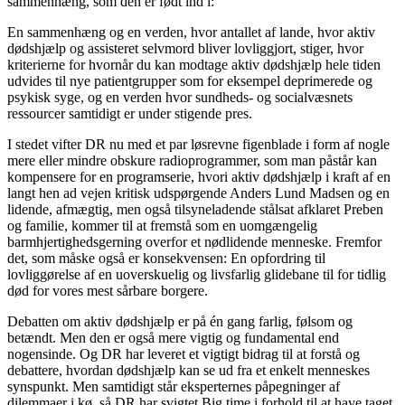
sammenhæng, som den er født ind i:
En sammenhæng og en verden, hvor antallet af lande, hvor aktiv
dødshjælp og assisteret selvmord bliver lovliggjort, stiger, hvor
kriterierne for hvornår du kan modtage aktiv dødshjælp hele tiden
udvides til nye patientgrupper som for eksempel deprimerede og
psykisk syge, og en verden hvor sundheds- og socialvæsnets
ressourcer samtidigt er under stigende pres.
I stedet vifter DR nu med et par løsrevne figenblade i form af nogle
mere eller mindre obskure radioprogrammer, som man påstår kan
kompensere for en programserie, hvori aktiv dødshjælp i kraft af en
langt hen ad vejen kritisk udspørgende Anders Lund Madsen og en
lidende, afmægtig, men også tilsyneladende stålsat afklaret Preben
og familie, kommer til at fremstå som en uomgængelig
barmhjertighedsgerning overfor et nødlidende menneske. Fremfor
det, som måske også er konsekvensen: En opfordring til
lovliggørelse af en uoverskuelig og livsfarlig glidebane til for tidlig
død for vores mest sårbare borgere.
Debatten om aktiv dødshjælp er på én gang farlig, følsom og
betændt. Men den er også mere vigtig og fundamental end
nogensinde. Og DR har leveret et vigtigt bidrag til at forstå og
debattere, hvordan dødshjælp kan se ud fra et enkelt menneskes
synspunkt. Men samtidigt står eksperternes påpegninger af
dilemmaer i kø, så DR har svigtet Big time i forhold til at have taget