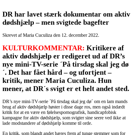
DR har lavet stærk dokumentar om aktiv
dødshjælp – men svigtede bagefter
Skrevet af Maria Cuculiza den
12. december 2022
.
KULTURKOMMENTAR:
Kritikere af
aktiv dødshjælp er redigeret ud af DR’s
nye mini-TV-serie ´På tirsdag skal jeg dø
´. Det har fået hård – og ufortjent –
kritik, mener Maria Cuculiza. Hun
mener, at DR´s svigt er et helt andet sted.
DR’s nye mini-TV-serie ´På tirsdag skal jeg dø´ om en lam mands
brug af aktiv dødshjælp høster i disse dage ros, men også indædt
kritik for at en være en følelsespornografisk, handicapfobisk
kampagne for aktiv dødshjælp, som svigter sine seere ved ikke at
lade modstandere af dødshjælp komme til orde.
En kritik, som blandt andet bæres frem af tunge stemmer som for