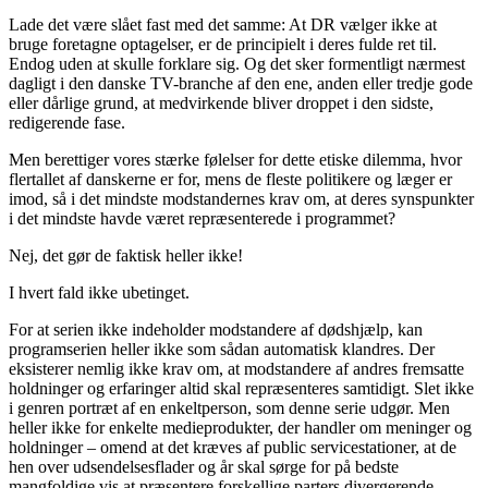
Lade det være slået fast med det samme: At DR vælger ikke at
bruge foretagne optagelser, er de principielt i deres fulde ret til.
Endog uden at skulle forklare sig. Og det sker formentligt nærmest
dagligt i den danske TV-branche af den ene, anden eller tredje gode
eller dårlige grund, at medvirkende bliver droppet i den sidste,
redigerende fase.
Men berettiger vores stærke følelser for dette etiske dilemma, hvor
flertallet af danskerne er for, mens de fleste politikere og læger er
imod, så i det mindste modstandernes krav om, at deres synspunkter
i det mindste havde været repræsenterede i programmet?
Nej, det gør de faktisk heller ikke!
I hvert fald ikke ubetinget.
For at serien ikke indeholder modstandere af dødshjælp, kan
programserien heller ikke som sådan automatisk klandres. Der
eksisterer nemlig ikke krav om, at modstandere af andres fremsatte
holdninger og erfaringer altid skal repræsenteres samtidigt. Slet ikke
i genren portræt af en enkeltperson, som denne serie udgør. Men
heller ikke for enkelte medieprodukter, der handler om meninger og
holdninger – omend at det kræves af public servicestationer, at de
hen over udsendelsesflader og år skal sørge for på bedste
mangfoldige vis at præsentere forskellige parters divergerende