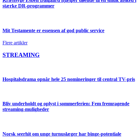
Kræftsyge Esben Dalgaard hjælper døende til en smuk afsked i
stærke DR-programmer
Mit Testamente er essensen af god public service
Flere artikler
STREAMING
Hospitalsdrama opnår hele 25 nomineringer til central TV-pris
Bliv underholdt og oplyst i sommerferien: Fem fremragende
streaming-muligheder
Norsk seerhit om unge turnuslæger har binge-potentiale