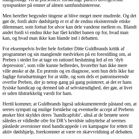
synspunkter på emner af almen samfundsinteresse.
Men herefter begynder tingene at blive meget mere mudrede. Og det
gør de, fordi aktiv dødshjælp er et af de endnu eksisterende etiske
dilemmaer, som fortsat for alvor kan dele vandene mellem os. Blandt
andet fordi vi endnu ikke har fået kridtet banen op for, hvad man
kan, og hvad man ikke kan blande ind i debatten.
For eksempelvis hviler hele forfatter Ditte Guldbrands kritik af
programmet og sin manglende medvirken på en forestilling om, at
Preben i stedet for at tage en rationel beslutning led af en ’dyb
depression’, som ville kunne helbredes, hvorefter han ikke mere
ville ønske at dø. En præmis og en diagnose, som hun dels ikke har
faglige forudsætninger for at stille, og som dels er patroniserende
overfor Preben, der jo netop gang på gang pointerer, at det er hans
fysiske handicap og dermed tab af selvstændighed, der gør, at livet
er uden tilstrækkelig værdi for ham.
Hertil kommer, at Guldbrands ligeså udokumenterede påstand om, at
seeres sympati og mulige forståelse og eventuelle accept af Prebens
ønsker blot skyldes deres ´handicapfobi’, altså at de berørte seere
således er vildledte ofre for DR’s bevidste udnyttelse af seernes
påståede aversioner mod handicappede i en kampagne for retten til
aktiv dødshjælp, forekommer at være en skævvridning af debatten.