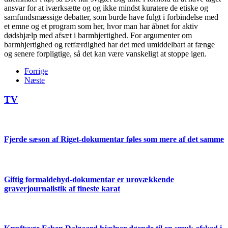
ansvar for at iværksætte og og ikke mindst kuratere de etiske og
samfundsmæssige debatter, som burde have fulgt i forbindelse med
et emne og et program som her, hvor man har åbnet for aktiv
dødshjælp med afsæt i barmhjertighed. For argumenter om
barmhjertighed og retfærdighed har det med umiddelbart at fænge
og senere forpligtige, så det kan være vanskeligt at stoppe igen.
Forrige
Næste
TV
Fjerde sæson af Riget-dokumentar føles som mere af det samme
Giftig formaldehyd-dokumentar er urovækkende
graverjournalistik af fineste karat