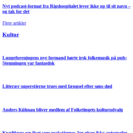
Nyt podcast-format fra Rigshospitalet lever ikke op til sit navn –
og tak for det
Flere artikler
Kultur
Lungeforeningens nye formand hørte irsk folkemusik på pub:
Stemningen var fantastisk
Litterær superstjerne trues med fængsel efter søns død
Anders Kühnau bliver medlem af Folketingets kulturudvalg
Kræftlæge om livet som rockstjerne: Jeg giver ikke autografer