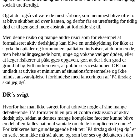
socialt uretfærdigt.
Og at det også vil være de mest sårbare, som nemmest blive ofre for
at blive skubbet ud over kanten, og derfor får en uretfærdig for tidlig
død er til gengæld mere abstrakt at forholde sig til.
Men denne risiko og mange andre risici som for eksempel at
formaliseret aktiv dødshjælp kan blive en undskyldning for ikke at
styrke hospitaler og kommuners palliative indsatser, at deprimerede,
men behandlingsegnede børn, unge og voksne vælger døden, eller
at læger risikerer at pålægges opgaven, gør, at der i den grad er
grund til højlydt undren over, at public servicestationen DR har
undladt at udvise et minimum af situationsfornemmelse og ikke
mindst ansvarsfølelse i forbindelse med lanceringen af ´På tirsdag
skal jeg dø´.
DR´s svigt
Hvorfor har man ikke sørget for at udnytte nogle af sine mange
debatterende TV-formater til en pro-et-contra diskussion af aktiv
dødshjælp, sådan at dennes mange komplekse facetter kunne blive
en del af en fælles national samtale om dette komplicerede emne?
For kritikerne har grundlæggende helt ret: ´På tirsdag skal jeg dø´ er
en serie, som ikke må stå alene, og som bør ses og debatteres i den