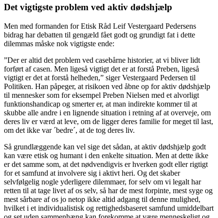
Det vigtigste problem ved aktiv dødshjælp
Men med formanden for Etisk Råd Leif Vestergaard Pedersens
bidrag har debatten til gengæld fået godt og grundigt fat i dette
dilemmas måske nok vigtigste ende:
”Der er altid det problem ved casebårne historier, at vi bliver lidt
forført af casen. Men ligeså vigtigt det er at forstå Preben, ligeså
vigtigt er det at forstå helheden,” siger Vestergaard Pedersen til
Politiken. Han påpeger, at risikoen ved åbne op for aktiv dødshjælp
til mennesker som for eksempel Preben Nielsen med et alvorligt
funktionshandicap og smerter er, at man indirekte kommer til at
skubbe alle andre i en lignende situation i retning af at overveje, om
deres liv er værd at leve, om de ligger deres familie for meget til last,
om det ikke var ´bedre´, at de tog deres liv.
Så grundlæggende kan vel sige det sådan, at aktiv dødshjælp godt
kan være etisk og humant i den enkelte situation. Men at dette ikke
er det samme som, at det nødvendigvis er hverken godt eller rigtigt
for et samfund at involvere sig i aktivt heri. Og det skaber
selvfølgelig nogle yderligere dilemmaer, for selv om vi legalt har
retten til at tage livet af os selv, så har de mest forpinte, mest syge og
mest sårbare af os jo netop ikke altid adgang til denne mulighed,
hvilket i et individualistisk og rettighedsbaseret samfund umiddelbart
og set uden sammenhæng kan forekomme at være menneskeligt og