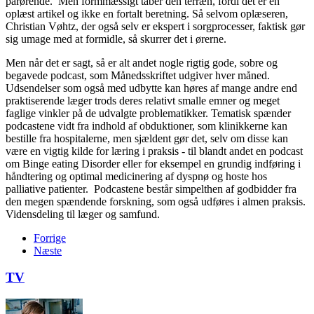
pårørende. Men formmæssigt taber den terræn, fordi det er en
oplæst artikel og ikke en fortalt beretning. Så selvom oplæseren,
Christian Vøhtz, der også selv er ekspert i sorgprocesser, faktisk gør
sig umage med at formidle, så skurrer det i ørerne.
Men når det er sagt, så er alt andet nogle rigtig gode, sobre og
begavede podcast, som Månedsskriftet udgiver hver måned.
Udsendelser som også med udbytte kan høres af mange andre end
praktiserende læger trods deres relativt smalle emner og meget
faglige vinkler på de udvalgte problematikker. Tematisk spænder
podcastene vidt fra indhold af obduktioner, som klinikkerne kan
bestille fra hospitalerne, men sjældent gør det, selv om disse kan
være en vigtig kilde for læring i praksis - til blandt andet en podcast
om Binge eating Disorder eller for eksempel en grundig indføring i
håndtering og optimal medicinering af dyspnø og hoste hos
palliative patienter. Podcastene består simpelthen af godbidder fra
den megen spændende forskning, som også udføres i almen praksis.
Vidensdeling til læger og samfund.
Forrige
Næste
TV