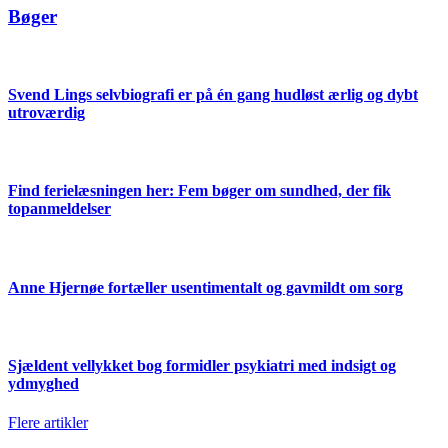
Bøger
Svend Lings selvbiografi er på én gang hudløst ærlig og dybt
utroværdig
Find ferielæsningen her: Fem bøger om sundhed, der fik
topanmeldelser
Anne Hjernøe fortæller usentimentalt og gavmildt om sorg
Sjældent vellykket bog formidler psykiatri med indsigt og
ydmyghed
Flere artikler