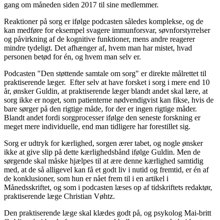
gang om måneden siden 2017 til sine medlemmer.
Reaktioner på sorg er ifølge podcasten således komplekse, og de
kan medføre for eksempel svagere immunforsvar, søvnforstyrrelser
og påvirkning af de kognitive funktioner, mens andre reagerer
mindre tydeligt. Det afhænger af, hvem man har mistet, hvad
personen betød for én, og hvem man selv er.
Podcasten "Den støttende samtale om sorg" er direkte målrettet til
praktiserende læger. Efter selv at have forsket i sorg i mere end 10
år, ønsker Guldin, at praktiserende læger blandt andet skal lære, at
sorg ikke er noget, som patienterne nødvendigvist kan fikse, hvis de
bare sørger på den rigtige måde, for der er ingen rigtige måder.
Blandt andet fordi sorgprocesser ifølge den seneste forskning er
meget mere individuelle, end man tidligere har forestillet sig.
Sorg er udtryk for kærlighed, sorgen ærer tabet, og nogle ønsker
ikke at give slip på dette kærlighedsbånd ifølge Guldin. Men de
sørgende skal måske hjælpes til at ære denne kærlighed samtidig
med, at de så alligevel kan få et godt liv i nutid og fremtid, er én af
de konklusioner, som hun er nået frem til i en artikel i
Månedsskriftet, og som i podcasten læses op af tidskriftets redaktør,
praktiserende læge Christian Vøhtz.
Den praktiserende læge skal klædes godt på, og psykolog Mai-britt