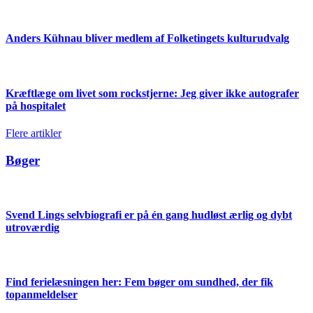
Anders Kühnau bliver medlem af Folketingets kulturudvalg
Kræftlæge om livet som rockstjerne: Jeg giver ikke autografer
på hospitalet
Flere artikler
Bøger
Svend Lings selvbiografi er på én gang hudløst ærlig og dybt
utroværdig
Find ferielæsningen her: Fem bøger om sundhed, der fik
topanmeldelser