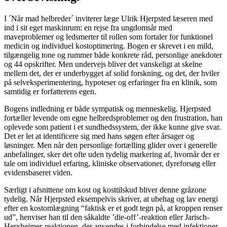
I ´Når mad helbreder´ inviterer læge Ulrik Hjerpsted læseren med
ind i sit eget maskinrum: en rejse fra ungdomsår med
maveproblemer og ledsmerter til rollen som fortaler for funktionel
medicin og individuel kostoptimering. Bogen er skrevet i en mild,
tilgængelig tone og rummer både konkrete råd, personlige anekdoter
og 44 opskrifter. Men undervejs bliver det vanskeligt at skelne
mellem det, der er underbygget af solid forskning, og det, der hviler
på selveksperimentering, hypoteser og erfaringer fra en klinik, som
samtidig er forfatterens egen.
Bogens indledning er både sympatisk og menneskelig. Hjerpsted
fortæller levende om egne helbredsproblemer og den frustration, han
oplevede som patient i et sundhedssystem, der ikke kunne give svar.
Det er let at identificere sig med hans søgen efter årsager og
løsninger. Men når den personlige fortælling glider over i generelle
anbefalinger, sker det ofte uden tydelig markering af, hvornår der er
tale om individuel erfaring, kliniske observationer, dyreforsøg eller
evidensbaseret viden.
Særligt i afsnittene om kost og kosttilskud bliver denne gråzone
tydelig. Når Hjerpsted eksempelvis skriver, at ubehag og lav energi
efter en kostomlægning “faktisk er et godt tegn på, at kroppen renser
ud”, henviser han til den såkaldte ’die-off’-reaktion eller Jarisch-
Herxheimer-reaktionen, der anvendes i forbindelse med infektioner,