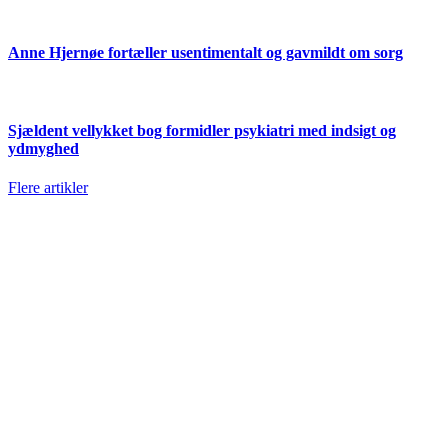
Anne Hjernøe fortæller usentimentalt og gavmildt om sorg
Sjældent vellykket bog formidler psykiatri med indsigt og
ydmyghed
Flere artikler