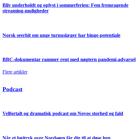
Bliv underholdt og oplyst i sommerferien: Fem fremragende
streaming-muligheder
Norsk seerhit om unge turnuslæger har binge-potentiale
BBC-dokumentar rammer rent med nøgtern pandemi-advarsel
Flere artikler
Podcast
Velfortalt og dramatisk podcast om Novos storhed og fald
Når et højtryk over Nordsøen får dig til at døse hen