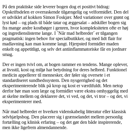
På den praktiske side leverer bogen dog et positivt bidrag:
Opskriftsdelen er overraskende tilgængelig og velformidlet. Den del
er udviklet af kokken Simon Foskjær. Med variationer over grønt og
lyst kød – og plads til både tatar og æggesalat – adskiller bogen sig
fra mange andre kostbøger i genren, hvor kompleksiteten ofte er høj
og ingredienslisterne lange. I ´Når mad helbreder´ er tilgangen
pragmatisk: ingen behov for specialbutikker, og med lidt flair for
madlavning kan man komme langt. Hjerpsted formidler maden
enkelt og appetitligt, og selv det antiinflammatoriske får en jordnær
smag.
Der er ingen tvivl om, at bogen rammer en tendens. Mange oplever,
at livsstil, kost og miljø har betydning for deres helbred. Funktionel
medicin appellerer til mennesker, der føler sig oversete i et
standardiseret sundhedssystem. Den nysgerrighed og det
eksperimenterende blik på krop og kost er værdifuldt. Men netop
derfor bør man som læge og formidler være ekstra omhyggelig med
at skelne mellem og deklarere det, vi ved, og det, vi tror – og det, vi
eksperimenterer med.
Når mad helbreder er hverken videnskabelig litteratur eller klassisk
selvhjælpsbog. Den placerer sig i grænselandet mellem personlig
fortælling og klinisk erfaring – og det gør den både inspirerende,
men ikke ligefrem almendannende.