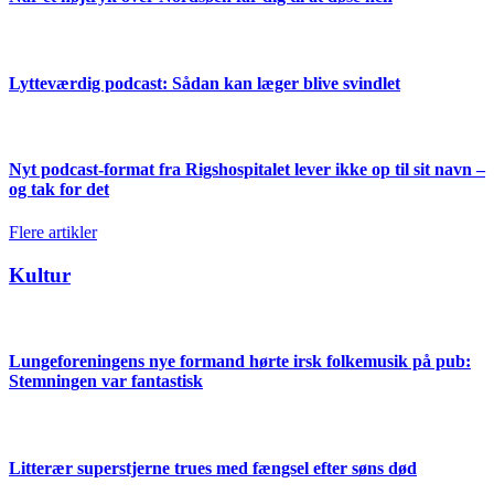
Lytteværdig podcast: Sådan kan læger blive svindlet
Nyt podcast-format fra Rigshospitalet lever ikke op til sit navn –
og tak for det
Flere artikler
Kultur
Lungeforeningens nye formand hørte irsk folkemusik på pub:
Stemningen var fantastisk
Litterær superstjerne trues med fængsel efter søns død