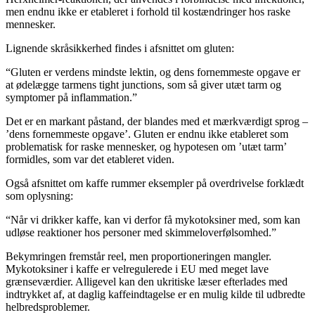
men endnu ikke er etableret i forhold til kostændringer hos raske
mennesker.
Lignende skråsikkerhed findes i afsnittet om gluten:
“Gluten er verdens mindste lektin, og dens fornemmeste opgave er
at ødelægge tarmens tight junctions, som så giver utæt tarm og
symptomer på inflammation.”
Det er en markant påstand, der blandes med et mærkværdigt sprog –
’dens fornemmeste opgave’. Gluten er endnu ikke etableret som
problematisk for raske mennesker, og hypotesen om ’utæt tarm’
formidles, som var det etableret viden.
Også afsnittet om kaffe rummer eksempler på overdrivelse forklædt
som oplysning:
“Når vi drikker kaffe, kan vi derfor få mykotoksiner med, som kan
udløse reaktioner hos personer med skimmeloverfølsomhed.”
Bekymringen fremstår reel, men proportioneringen mangler.
Mykotoksiner i kaffe er velregulerede i EU med meget lave
grænseværdier. Alligevel kan den ukritiske læser efterlades med
indtrykket af, at daglig kaffeindtagelse er en mulig kilde til udbredte
helbredsproblemer.