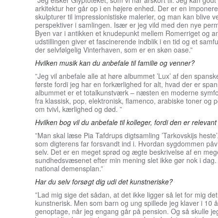
”Jeg elsker Glyptoteket, som vi har årskort til. Jeg kan godt 
arkitektur her går op i en højere enhed. Der er en imponere
skulpturer til impressionistiske malerier, og man kan blive
perspektiver i samlingen. Især er jeg vild med den nye per
Byen var i antikken et knudepunkt mellem Romerriget og an
udstillingen giver et fascinerende indblik i en tid og et sa
der selvfølgelig Vinterhaven, som er en skøn oase.”
Hvilken musik kan du anbefale til familie og venner?
”Jeg vil anbefale alle at høre albummet ’Lux’ af den spans
første fordi jeg har en forkærlighed for alt, hvad der er span
albummet er et totalkunstværk – næsten en moderne symfo
fra klassisk, pop, elektronisk, flamenco, arabiske toner og 
om tvivl, kærlighed og død. ”
Hvilken bog vil du anbefale til kolleger, fordi den er relev
”Man skal læse Pia Tafdrups digtsamling ’Tarkovskijs hest
som digterens far forsvandt ind i. Hvordan sygdommen på
selv. Det er en meget sprød og ægte beskrivelse af en mege
sundhedsvæsenet efter min mening slet ikke gør nok i dag. 
national demensplan.”
Har du selv forsøgt dig udi det kunstneriske?
”Lad mig sige det sådan, at det ikke ligger så let for mig d
kunstnerisk. Men som barn og ung spillede jeg klaver i 10 år
genoptage, når jeg engang går på pension. Og så skulle jeg