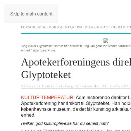
Skip to main content
FORSIDE
BØGER
DOKUMENTARER
MEDIER
PODCAST OG RADIO
”Jeg elsker Glyptoteket, som vi har årskort til. Jeg kan godt lide stedet, fordi kun
enhed," siger Lars Pram.
Apotekerforeningens direk
Glyptoteket
Skrevet af Henrik Reinberg Simonsen den
31. marts 2026
KULTUR-TEMPERATUR:
Administrerende direktør 
Apotekerforening har årskort til Glyptoteket. Han hold
københavnske museum, da det får kunst og arkitektur t
enhed.
Hvilken god kulturoplevelse har du senest haft?