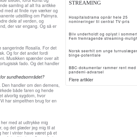
lide stedet, fordi kunst og
STREAMING
nde samling af alt fra antikke
 ved med at finde nye værker og
manente udstilling om Palmyra.
Hospitalsdrama opnår hele 25
dre dele af verden, og
nomineringer til central TV-pris
mfund, der var engang. Og så er
Bliv underholdt og oplyst i sommer
Fem fremragende streaming-mulig
ke sangerinde Rosalía. For det
Norsk seerhit om unge turnuslæger
sk. Og for det andet fordi
binge-potentiale
ni. Musikken spænder over alt
portugisisk fado. Og det handler
BBC-dokumentar rammer rent med 
pandemi-advarsel
ant for sundhedsområdet?
Flere artikler
e’. Den handler om den demens,
virkede både faren og hende
t alvorlig sygdom, hvor
Vi har simpelthen brug for en
et her med at udtrykke mig
, og det glæder jeg mig til at
 her i vinter have været på et