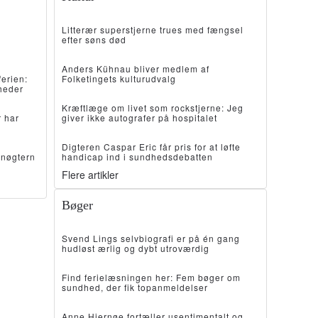
Litterær superstjerne trues med fængsel
efter søns død
Anders Kühnau bliver medlem af
ferien:
Folketingets kulturudvalg
heder
Kræftlæge om livet som rockstjerne: Jeg
 har
giver ikke autografer på hospitalet
Digteren Caspar Eric får pris for at løfte
nøgtern
handicap ind i sundhedsdebatten
Flere artikler
Bøger
Svend Lings selvbiografi er på én gang
hudløst ærlig og dybt utroværdig
Find ferielæsningen her: Fem bøger om
sundhed, der fik topanmeldelser
Anne Hjernøe fortæller usentimentalt og