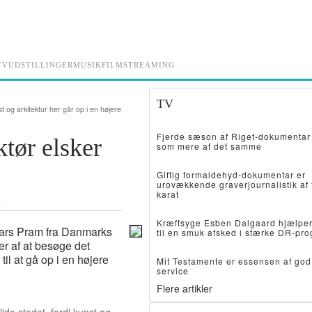
TV
UDSTILLINGER
MUSIK
FILM
STREAMING
TV
st og arkitektur her går op i en højere
Fjerde sæson af Riget-dokumentar 
tør elsker
som mere af det samme
Giftig formaldehyd-dokumentar er
urovækkende graverjournalistik af 
karat
.
Kræftsyge Esben Dalgaard hjælpe
Lars Pram fra Danmarks
til en smuk afsked i stærke DR-pr
er af at besøge det
il at gå op i en højere
Mit Testamente er essensen af god
service
Flere artikler