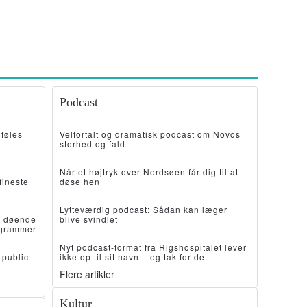
Podcast
føles
Velfortalt og dramatisk podcast om Novos
storhed og fald
Når et højtryk over Nordsøen får dig til at
fineste
døse hen
Lytteværdig podcast: Sådan kan læger
r døende
blive svindlet
ogrammer
Nyt podcast-format fra Rigshospitalet lever
 public
ikke op til sit navn – og tak for det
Flere artikler
Kultur