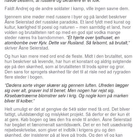
havde bestemt, at russere og ukrainere er ét folk.”
Faldt Andrej og de andre soldater i kamp, ville ingen savne dem.
Igennem sine møder med russere i byer og på landet beskriver
Åsne Seierstad det russiske paradoks. Et land fyldt med kunst og
kultur, kærlighed til poesi og naturen – men samtidig et land, hvor
volden og brutaliteten rørt op med en god sjat vodka mange
steder næres fra barndommen.
”Et hjerte over lysthuset, en
atombombe over Kyiv. Dette var Rusland. Så følsomt, så brutalt,”
skriver Åsne Seierstad.
Og hun kan mere med ord end de fleste. Midt i den brutalitet, som
hun beskriver så levende, har hun et konstant og aldrig svigtende
øje på den skønhed, som al brutaliteten til trods spirer og gror.
Den sans for sprogets skønhed får det til at risle ned ad rygraden
flere steder i bogen.
”Dødens sorte vinger skærer sig gennem luften. Ufreden lægger
sig over alt, gnaver ind til benet. Men nogen har rejst sig.
Kirsebærtræerne blomstrer selv i krig. Og nogle korn på marken
bliver til kolber.”
Helt umuligt er det at gengive de 549 sider med få ord. Det bliver
fattigt, ufuldstændigt og mislykket projekt. Så derfor er der kun ét
at gøre. Køb bogen og læs den fra ende til anden. Åsne Seierstad
har begået et fænomenalt samtidsværk. Det er en helt usædvanlig
rejsebeskrivelse, som giver et indblik i krigens gru og den
skønhed, der insisterer på at leve på trods. Og den vil og kan