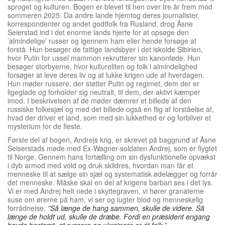
sproget og kulturen. Bogen er blevet til hen over tre år frem mod
sommeren 2025. Da andre lande hjemtog deres journalister,
korrespondenter og andet godtfolk fra Rusland, drog Åsne
Seierstad ind i det enorme lands hjerte for at opsøge den
’almindelige’ russer og igennem ham eller hende forsøge at
forstå. Hun besøger de fattige landsbyer i det iskolde Sibirien,
hvor Putin for ussel mammon rekrutterer sin kanonføde. Hun
besøger storbyerne, hvor kultureliten og folk i almindelighed
forsøger at leve deres liv og at lukke krigen ude af hverdagen.
Hun møder russere, der støtter Putin og regimet, dem der er
ligeglade og forholder sig neutralt, til dem, der aktivt kæmper
imod. I beskrivelsen af de møder dæmrer et billede af den
russiske folkesjæl og med det billede også en flig af forståelse af,
hvad der driver et land, som med sin lukkethed er og forbliver et
mysterium for de fleste.
Første del af bogen, Andrejs krig, er skrevet på baggrund af Åsne
Seiserstads møde med Ex-Wagner-soldaten Andrej, som er flygtet
til Norge. Gennem hans fortælling om sin dysfunktionelle opvækst
i dyb armod med vold og druk skildres, hvordan man får et
menneske til at sælge sin sjæl og systematisk ødelægger og forrår
det menneske. Måske skal en del af krigens barbari ses i det lys.
Vi er med Andrej helt nede i skyttegraven, vi hører granaterne
suse om ørerne på ham, vi ser og lugter blod og menneskelig
forrådnelse.
”Så længe de hang sammen, skulle de videre. Så
længe de holdt ud, skulle de dræbe. Fordi en præsident engang