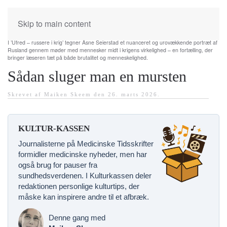
Skip to main content
I ’Ufred – russere i krig’ tegner Åsne Seierstad et nuanceret og urovækkende portræt af
Rusland gennem møder med mennesker midt i krigens virkelighed – en fortælling, der
bringer læseren tæt på både brutalitet og menneskelighed.
Sådan sluger man en mursten
Skrevet af Maiken Skeem den
26. marts 2026
.
KULTUR-KASSEN
Journalisterne på Medicinske Tidsskrifter
formidler medicinske nyheder, men har
også brug for pauser fra
sundhedsverdenen. I Kulturkassen deler
redaktionen personlige kulturtips, der
måske kan inspirere andre til et afbræk.
Denne gang med