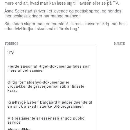
mere end alt, hvad man kan læse sig til i avisen eller se på TV.
Åsne Seierstad skriver i et levende og poetisk sprog, og hendes
menneskeskildringer har mange nuancer.
Så, sådan sluger man en mursten! ´Ufred – russere i krig´ har helt
uden tvivl fortjent skudsmålet ’årets bog.’
FORRIGE
NÆSTE
TV
Fjerde sæson af Riget-dokumentar føles som
mere af det samme
Giftig formaldehyd-dokumentar er
urovækkende graverjournalistik af fineste
karat
Kræftsyge Esben Dalgaard hjælper døende til
en smuk afsked i stærke DR-programmer
Mit Testamente er essensen af god public
service
Flere artikler