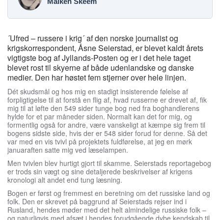
Maiken Skeem
´Ufred – russere i krig´ af den norske journalist og
krigskorrespondent, Åsne Seierstad, er blevet kaldt årets
vigtigste bog af Jyllands-Posten og er i det hele taget
blevet rost til skyerne af både udenlandske og danske
medier. Den har høstet fem stjerner over hele linjen.
Dét skudsmål og hos mig en stadigt insisterende følelse af
forpligtigelse til at forstå en flig af, hvad russerne er drevet af, fik
mig til at løfte den 549 sider tunge bog ned fra boghandlerens
hylde for et par måneder siden. Normalt kan det for mig, og
formentlig også for andre, være vanskeligt at kæmpe sig frem til
bogens sidste side, hvis der er 548 sider forud for denne. Så det
var med en vis tvivl på projektets fuldførelse, at jeg en mørk
januaraften satte mig ved læselampen.
Men tvivlen blev hurtigt gjort til skamme. Seierstads reportagebog
er trods sin vægt og sine detaljerede beskrivelser af krigens
kronologi alt andet end tung læsning.
Bogen er først og fremmest en beretning om det russiske land og
folk. Den er skrevet på baggrund af Seierstads rejser ind i
Rusland, hendes møder med det helt almindelige russiske folk –
og naturligvis med afsæt i hendes forudgående dybe kendskab til