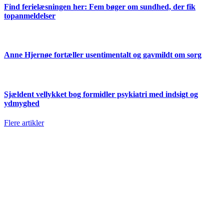
Find ferielæsningen her: Fem bøger om sundhed, der fik
topanmeldelser
Anne Hjernøe fortæller usentimentalt og gavmildt om sorg
Sjældent vellykket bog formidler psykiatri med indsigt og
ydmyghed
Flere artikler