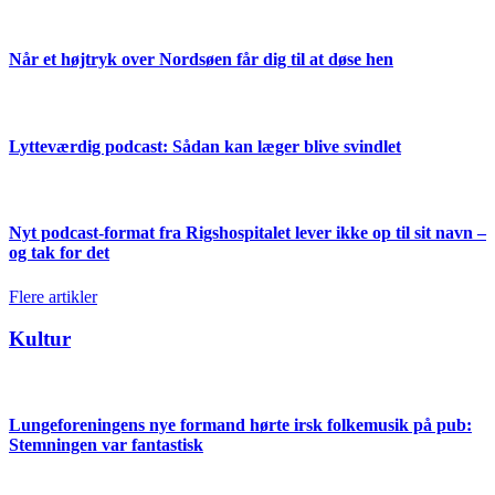
Når et højtryk over Nordsøen får dig til at døse hen
Lytteværdig podcast: Sådan kan læger blive svindlet
Nyt podcast-format fra Rigshospitalet lever ikke op til sit navn –
og tak for det
Flere artikler
Kultur
Lungeforeningens nye formand hørte irsk folkemusik på pub:
Stemningen var fantastisk