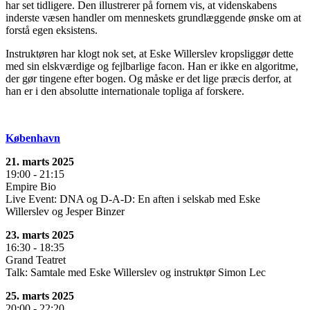
har set tidligere. Den illustrerer på fornem vis, at videnskabens
inderste væsen handler om menneskets grundlæggende ønske om at
forstå egen eksistens.
Instruktøren har klogt nok set, at Eske Willerslev kropsliggør dette
med sin elskværdige og fejlbarlige facon. Han er ikke en algoritme,
der gør tingene efter bogen. Og måske er det lige præcis derfor, at
han er i den absolutte internationale topliga af forskere.
København
21. marts 2025
19:00 - 21:15
Empire Bio
Live Event: DNA og D-A-D: En aften i selskab med Eske
Willerslev og Jesper Binzer
23. marts 2025
16:30 - 18:35
Grand Teatret
Talk: Samtale med Eske Willerslev og instruktør Simon Lec
25. marts 2025
20:00 - 22:20