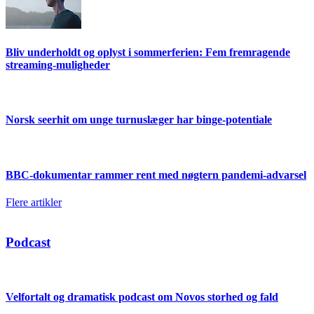
Bliv underholdt og oplyst i sommerferien: Fem fremragende
streaming-muligheder
Norsk seerhit om unge turnuslæger har binge-potentiale
BBC-dokumentar rammer rent med nøgtern pandemi-advarsel
Flere artikler
Podcast
Velfortalt og dramatisk podcast om Novos storhed og fald