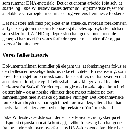
som rummer DNA-materiale. Det er et enormt arbejde i sig selv at
skaffe, og Eske Willerslev kastes derfor ud i diplomatiske rejser for
at etablere samarbejder med museer og verdens fremmeste forskere.
Det helt store mål med projektet er at afdække, hvordan forekomsten
af fysiske sygdomme som sklerose og diabetes og psykiske lidelser
som skizofreni, ADHD og depression hænger sammen med de
gener, vi har arvet fra vores forfædre gennem tusinder af år og på
tværs af kontinenter.
Vores fælles historie
Dokumentarfilmen formidler på elegant vis, at forskningens fokus er
den fællesmenneskelige historie, ikke etniciteter. En realisering, som
bliver for meget for en norsk samarbejdspartner, der har svært ved at
acceptere et fund, de gør i fællesskab – at vikinger var af blandet
herkomst fra Syd- til Nordeuropa, nogle med mørke øjne, brun hud
og sort hår – og at norske vikinger drog meget mindre på togt
sammenlignet med svenske og danske vikinger. Det københavnske
forskerteam bryder samarbejdet med nordmanden, efter at han har
medvirket i et interview med en højreekstrem YouTube-kanal.
Eske Willerslevs ældste søn, der er halv koreaner, udtrykker på et
tidspunkt et ønske om at få kortlagt, hvilke folkeslag han har gener
fra, og undrer sig over, hvorfor hans DNA-forskende far aldrig har