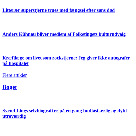
Litterær superstjerne trues med fængsel efter søns død
Anders Kühnau bliver medlem af Folketingets kulturudvalg
Kræftlæge om livet som rockstjerne: Jeg giver ikke autografer
på hospitalet
Flere artikler
Bøger
Svend Lings selvbiografi er på én gang hudløst ærlig og dybt
utroværdig