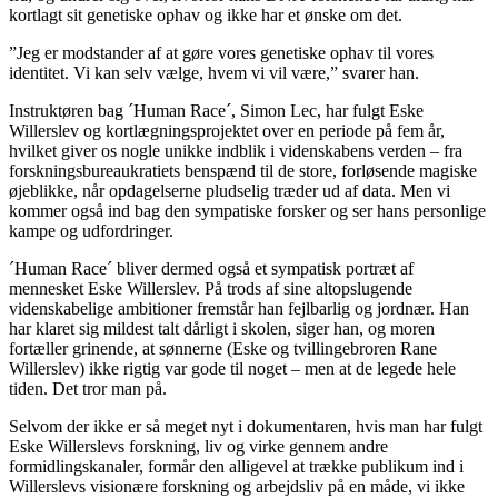
kortlagt sit genetiske ophav og ikke har et ønske om det.
”Jeg er modstander af at gøre vores genetiske ophav til vores
identitet. Vi kan selv vælge, hvem vi vil være,” svarer han.
Instruktøren bag ´Human Race´, Simon Lec, har fulgt Eske
Willerslev og kortlægningsprojektet over en periode på fem år,
hvilket giver os nogle unikke indblik i videnskabens verden – fra
forskningsbureaukratiets benspænd til de store, forløsende magiske
øjeblikke, når opdagelserne pludselig træder ud af data. Men vi
kommer også ind bag den sympatiske forsker og ser hans personlige
kampe og udfordringer.
´Human Race´ bliver dermed også et sympatisk portræt af
mennesket Eske Willerslev. På trods af sine altopslugende
videnskabelige ambitioner fremstår han fejlbarlig og jordnær. Han
har klaret sig mildest talt dårligt i skolen, siger han, og moren
fortæller grinende, at sønnerne (Eske og tvillingebroren Rane
Willerslev) ikke rigtig var gode til noget – men at de legede hele
tiden. Det tror man på.
Selvom der ikke er så meget nyt i dokumentaren, hvis man har fulgt
Eske Willerslevs forskning, liv og virke gennem andre
formidlingskanaler, formår den alligevel at trække publikum ind i
Willerslevs visionære forskning og arbejdsliv på en måde, vi ikke