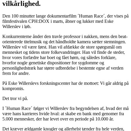
vilkårlighed.
Den 100 minutter lange dokumentarfilm ´Human Race´, der vises på
filmfestivalen CPH:DOX i marts, åbner og lukker med Eske
Willerslev i løb.
Konkurrenterne ånder den travle professor i nakken, mens den beat-
orienterede titelmusik og det håndholdte kamera sætter stemningen.
Willerslev vil være først. Han vil afdække de store spørgsmål om
mennesket og tidens store folkevandringer. Han vil finde de steder,
hvor vores forfædre har boet og fået børn, og således forklare,
hvorfor nogle genetiske dispositioner for sygdomme og
personlighedstræk har større udbredelse i bestemte egne af verden
frem for andre.
På Eske Willerslevs forskningscenter har de mottoet: Vi går aldrig på
kompromis.
Det tror vi på.
I ´Human Race´ følger vi Willerslev fra begyndelsen af, hvad der må
være hans karrieres hvide hval: at skabe en bank med genomer fra
5.000 mennesker, der har levet over en periode på 10.000 år.
Det kræver ældgamle knogler og allerhelst tænder fra hele verden,