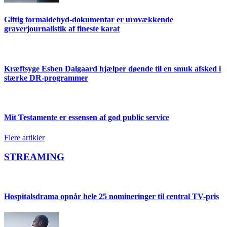
Giftig formaldehyd-dokumentar er urovækkende
graverjournalistik af fineste karat
Kræftsyge Esben Dalgaard hjælper døende til en smuk afsked i
stærke DR-programmer
Mit Testamente er essensen af god public service
Flere artikler
STREAMING
Hospitalsdrama opnår hele 25 nomineringer til central TV-pris