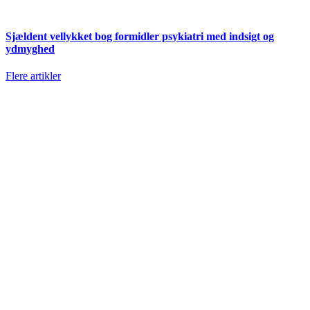
Sjældent vellykket bog formidler psykiatri med indsigt og
ydmyghed
Flere artikler