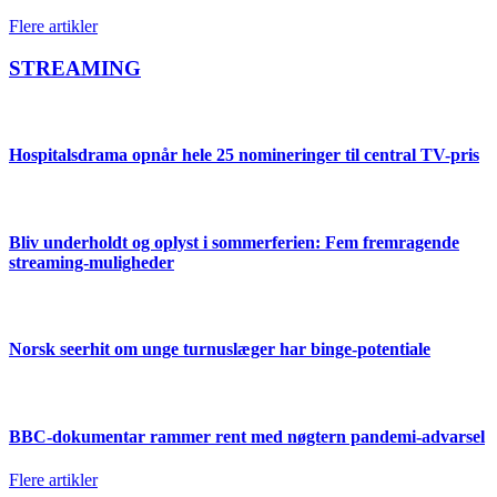
Flere artikler
STREAMING
Hospitalsdrama opnår hele 25 nomineringer til central TV-pris
Bliv underholdt og oplyst i sommerferien: Fem fremragende
streaming-muligheder
Norsk seerhit om unge turnuslæger har binge-potentiale
BBC-dokumentar rammer rent med nøgtern pandemi-advarsel
Flere artikler