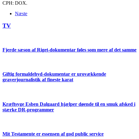
CPH: DOX.
Næste
TV
Fjerde sæson af Riget-dokumentar føles som mere af det samme
Giftig formaldehyd-dokumentar er urovækkende
graverjournalistik af fineste karat
Kræftsyge Esben Dalgaard hjælper døende til en smuk afsked i
stærke DR-programmer
Mit Testamente er essensen af god public service