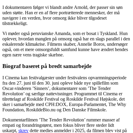
I dokumentaren følger vi blandt andre Arnold, der passer sin søn
uden støtte. Han er en af flere portrætterede mennesker, der må
navigere i en verden, hvor omsorg ikke bliver tilgodeset
tilstrækkeligt.
Vi møder også peruvianske Amanda, som er bosat i Tyskland. Hun
oplever, hvordan manglen på omsorg også har en slags parallel i den
eskalerende klimakrise. Filmens skaber, Annelie Boros, undersøger
også, om et mere omsorgsfuldt samfund kunne have ændret hendes
egen nære vens tragiske skæbne.
Biograf baseret på bredt samarbejde
I Cinema kan festivalgæster under festivalens opvarmningsperiode
fra den 27. juni til den 30. juni opleve både nye spillefilm som
Oscar-vinderen ’Sinners’, dokumentarer som ’The Tender
Revolution’ og særlige nattevisninger. Programmet til Cinema er
tilrettelagt af Roskilde Festival og Roskilde Festival Højskole, det
sker i samarbejde med CPH:DOX, Europa-Parlamentet, The Why
Foundation, RoskildeBio.nu og Den Danske Filmskole.
Dokumentarfilmen ’The Tender Revolution’ rummer masser af
empati og forandringstørst, men fokus bliver flere steder lidt
uskarpt,
skrev
dette medies anmelder i 2025, da filmen blev vist på