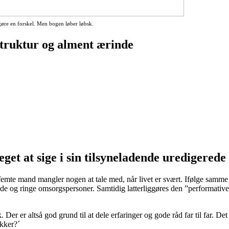
t gøre en forskel. Men bogen løber løbsk.
struktur og alment ærinde
t at sige i sin tilsyneladende uredigerede 
emte mand mangler nogen at tale med, når livet er svært. Ifølge samme
ringe omsorgspersoner. Samtidig latterliggøres den ”performative far” 
 Der er altså god grund til at dele erfaringer og gode råd far til far.
ikker?´