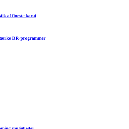
k af fineste karat
i stærke DR-programmer
eaming-muligheder