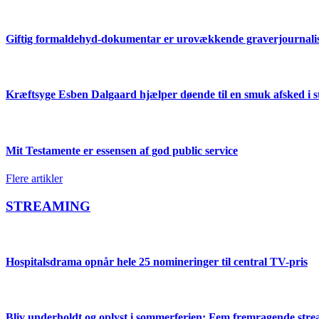
Giftig formaldehyd-dokumentar er urovækkende graverjournalisti
Kræftsyge Esben Dalgaard hjælper døende til en smuk afsked 
Mit Testamente er essensen af god public service
Flere artikler
STREAMING
Hospitalsdrama opnår hele 25 nomineringer til central TV-pris
Bliv underholdt og oplyst i sommerferien: Fem fremragende str