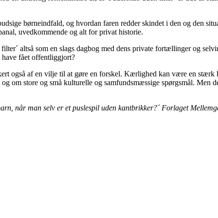
 pudsige børneindfald, og hvordan faren redder skindet i den og den situa
 banal, uvedkommende og alt for privat historie.
ter´ altså som en slags dagbog med dens private fortællinger og selvind
 have fået offentliggjort?
rt også af en vilje til at gøre en forskel. Kærlighed kan være en stærk kr
 og om store og små kulturelle og samfundsmæssige spørgsmål. Men det, 
arn, når man selv er et puslespil uden kantbrikker?´ Forlaget Mellem