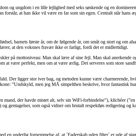
ndom og ungdom i en lille lejlighed med seks søskende og en domineren
n forstår, at han ikke vil være en far som sin egen. Centralt står hans æ
 fødsel, barnets første år, om de følgende år, om småt og stort og om 
ærer, at den voksnes fravær ikke er farligt, fordi det er midlertidigt.
floskler på mottoniveau: Man skal lære af sine fejl. Man skal anerkende
er om at være perfekt, men om at være ærlig. Det serveres som store sandh
. Der ligger stor iver bag, og metoden kunne være charmerende, hvis de
n kone: ”Undskyld, men jeg MÅ simpelthen beskrive, hvor fantastisk hun e
 mand, der havde mistet alt, selv sin WiFi-forbindelse”), klichéer (”en 
gentagelser, som også vidner om brutalt respektløs redigering og kor
ed en underlig fornemmelse af, at ´Faderskab uden filter´ er ude af stand 