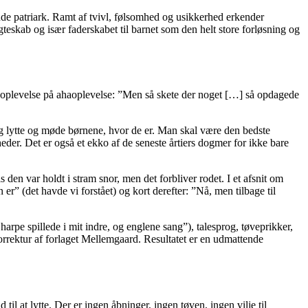
de patriark. Ramt af tvivl, følsomhed og usikkerhed erkender
gteskab og især faderskabet til barnet som den helt store forløsning og
ahaoplevelse på ahaoplevelse: ”Men så skete der noget […] så opdagede
 og lytte og møde børnene, hvor de er. Man skal være den bedste
eder. Det er også et ekko af de seneste årtiers dogmer for ikke bare
n var holdt i stram snor, men det forbliver rodet. I et afsnit om
r” (det havde vi forstået) og kort derefter: ”Nå, men tilbage til
harpe spillede i mit indre, og englene sang”), talesprog, tøveprikker,
rektur af forlaget Mellemgaard. Resultatet er en udmattende
til at lytte. Der er ingen åbninger, ingen tøven, ingen vilje til