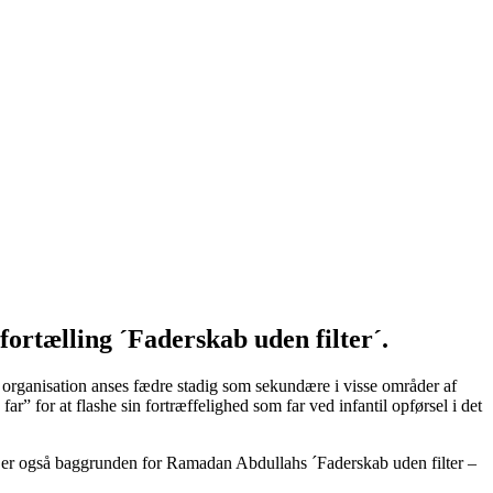
fortælling ´Faderskab uden filter´.
 organisation anses fædre stadig som sekundære i visse områder af
for at flashe sin fortræffelighed som far ved infantil opførsel i det
 Det er også baggrunden for Ramadan Abdullahs ´Faderskab uden filter –