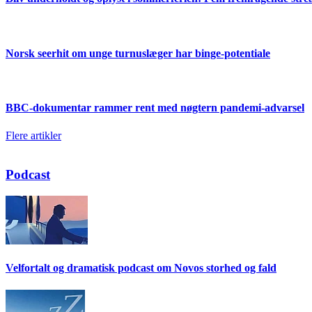
Norsk seerhit om unge turnuslæger har binge-potentiale
BBC-dokumentar rammer rent med nøgtern pandemi-advarsel
Flere artikler
Podcast
Velfortalt og dramatisk podcast om Novos storhed og fald