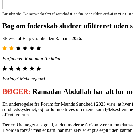
Ramadan Abdullah skriver åbenlyst af kærlighed til sin familie og sikkert også af en vilje til a
Bog om faderskab sludrer ufiltreret uden 
Skrevet af Filip Granlie den
3. marts 2026
.
Forfatteren Ramadan Abdullah
Forlaget Mellemgaard
BØGER:
Ramadan Abdullah har alt for mege
En undersøgelse fra Forum for Mænds Sundhed i 2023 viste, at hver f
sundhedssystemet, og fordomme trives om mænd som følelsesfremmede og 
offentlige rum.
Der er ikke noget at sige til, at den moderne far kan være tummelumsk.
Hvordan forstår man et barn, når man selv er et puslespil uden kantbr