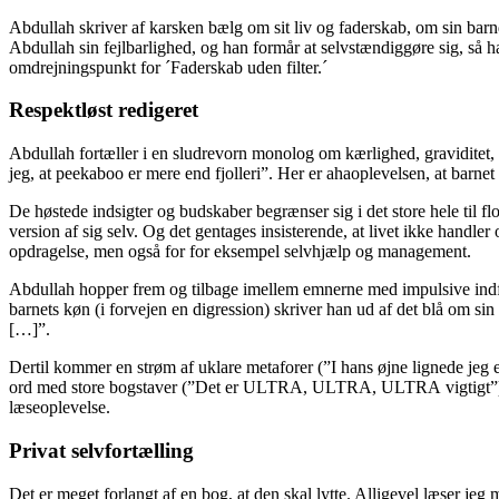
Abdullah skriver af karsken bælg om sit liv og faderskab, om sin bar
Abdullah sin fejlbarlighed, og han formår at selvstændiggøre sig, så ha
omdrejningspunkt for ´Faderskab uden filter.´
Respektløst redigeret
Abdullah fortæller i en sludrevorn monolog om kærlighed, graviditet,
jeg, at peekaboo er mere end fjolleri”. Her er ahaoplevelsen, at barnet l
De høstede indsigter og budskaber begrænser sig i det store hele til 
version af sig selv. Og det gentages insisterende, at livet ikke handl
opdragelse, men også for for eksempel selvhjælp og management.
Abdullah hopper frem og tilbage imellem emnerne med impulsive indfald
barnets køn (i forvejen en digression) skriver han ud af det blå om si
[…]”.
Dertil kommer en strøm af uklare metaforer (”I hans øjne lignede jeg en
ord med store bogstaver (”Det er ULTRA, ULTRA, ULTRA vigtigt”) og 
læseoplevelse.
Privat selvfortælling
Det er meget forlangt af en bog, at den skal lytte. Alligevel læser jeg m