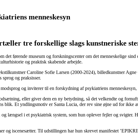
ykiatriens menneskesyn
rtæller tre forskellige slags kunstneriske 
 det førende museum og forskningscenter om det menneskelige sind og
lturhistorie og praktisk skabende arbejde.
ekstilkunstner Caroline Sofie Larsen (2000-2024), billedkunstner Agne G
s sprog og praksisser.
et modsprog og inviterer til en forskydning af psykiatriens menneskesyn
dsætning, eller giver dem en ny betydning, så det velkendte og fornu
 blik. Et yndlingsmotiv er Santa Lucia, der rev sine øjne ud for ikke a
og længsel i et psykiatrisk system, som hun oplever fejler og svigter. H
r og iscenesætter. Til udstillingen har hun skrevet manifestet ’EPIK