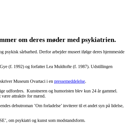
stemmer om deres møder med psykiatrien.
 psykisk sårbarhed. Derfor arbejder museet ifølge deres hjemmeside
ye (f. 1992) og forfatter Lea Muldtofte (f. 1987). Udstillingen
, skriver Museum Ovartaci i en
pressemeddelelse
.
ftige udfordres. Kunstneren og humoristen blev kun 24 år gammel.
t være attraktiv for mænd.
endes debutroman ’Om forladelse’ inviterer til et andet syn på lidelse,
RISE’, om psykiatri og kunst som modstandsform.