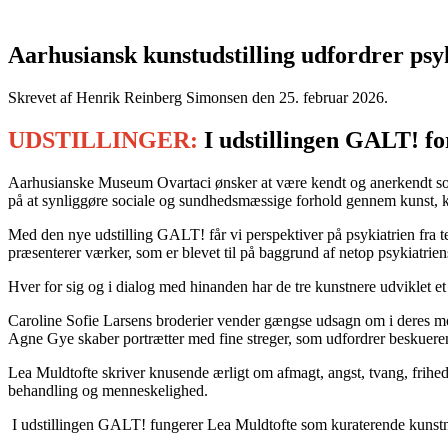
Aarhusiansk kunstudstilling udfordrer ps
Skrevet af Henrik Reinberg Simonsen den
25. februar 2026
.
UDSTILLINGER:
I udstillingen GALT! fo
Aarhusianske Museum Ovartaci ønsker at være kendt og anerkendt som
på at synliggøre sociale og sundhedsmæssige forhold gennem kunst, ku
Med den nye udstilling GALT! får vi perspektiver på psykiatrien fra t
præsenterer værker, som er blevet til på baggrund af netop psykiatrien
Hver for sig og i dialog med hinanden har de tre kunstnere udviklet 
Caroline Sofie Larsens broderier vender gængse udsagn om i deres mo
Agne Gye skaber portrætter med fine streger, som udfordrer beskuerens
Lea Muldtofte skriver knusende ærligt om afmagt, angst, tvang, frihed 
behandling og menneskelighed.
I udstillingen GALT! fungerer Lea Muldtofte som kuraterende kunstne