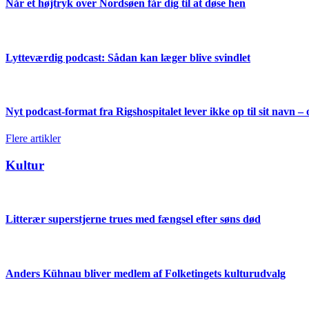
Når et højtryk over Nordsøen får dig til at døse hen
Lytteværdig podcast: Sådan kan læger blive svindlet
Nyt podcast-format fra Rigshospitalet lever ikke op til sit navn – 
Flere artikler
Kultur
Litterær superstjerne trues med fængsel efter søns død
Anders Kühnau bliver medlem af Folketingets kulturudvalg