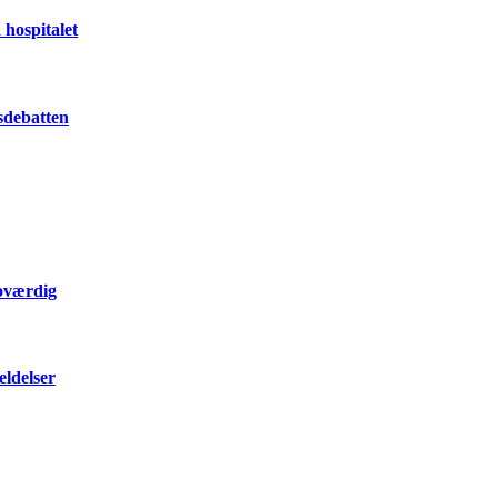
 hospitalet
dsdebatten
roværdig
eldelser