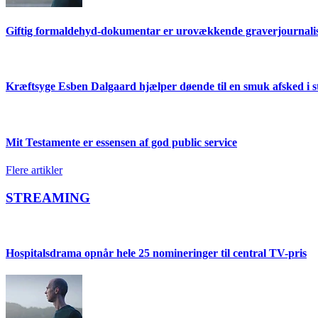
Giftig formaldehyd-dokumentar er urovækkende graverjournalisti
Kræftsyge Esben Dalgaard hjælper døende til en smuk afsked 
Mit Testamente er essensen af god public service
Flere artikler
STREAMING
Hospitalsdrama opnår hele 25 nomineringer til central TV-pris