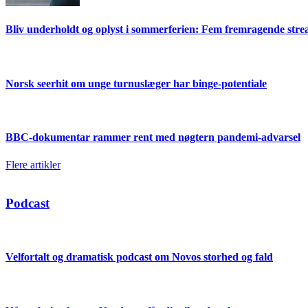
Bliv underholdt og oplyst i sommerferien: Fem fremragende str
Norsk seerhit om unge turnuslæger har binge-potentiale
BBC-dokumentar rammer rent med nøgtern pandemi-advarsel
Flere artikler
Podcast
Velfortalt og dramatisk podcast om Novos storhed og fald