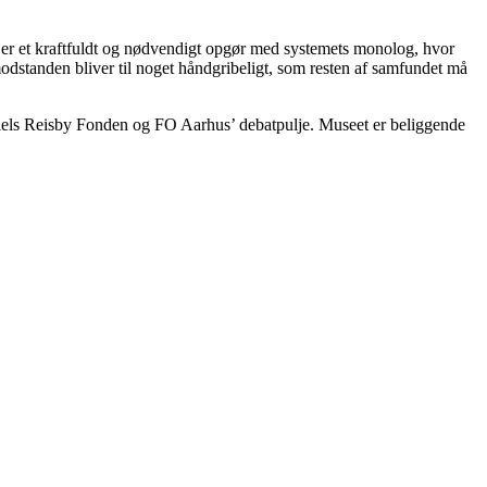
T! er et kraftfuldt og nødvendigt opgør med systemets monolog, hvor
odstanden bliver til noget håndgribeligt, som resten af samfundet må
g Niels Reisby Fonden og FO Aarhus’ debatpulje. Museet er beliggende