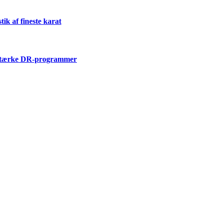
k af fineste karat
i stærke DR-programmer