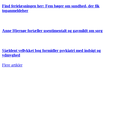
Find ferielæsningen her: Fem bøger om sundhed, der fik
topanmeldelser
Anne Hjernøe fortæller usentimentalt og gavmildt om sorg
Sjældent vellykket bog formidler psykiatri med indsigt og
ydmyghed
Flere artikler