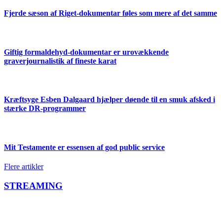
Fjerde sæson af Riget-dokumentar føles som mere af det samme
Giftig formaldehyd-dokumentar er urovækkende
graverjournalistik af fineste karat
Kræftsyge Esben Dalgaard hjælper døende til en smuk afsked i
stærke DR-programmer
Mit Testamente er essensen af god public service
Flere artikler
STREAMING