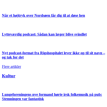
Når et højtryk over Nordsøen får dig til at døse hen
Lytteværdig podcast: Sådan kan læger blive svindlet
Nyt podcast-format fra Rigshospitalet lever ikke op til sit navn –
og tak for det
Flere artikler
Kultur
Lungeforeningens nye formand hørte irsk folkemusik på pub:
Stemningen var fantastisk