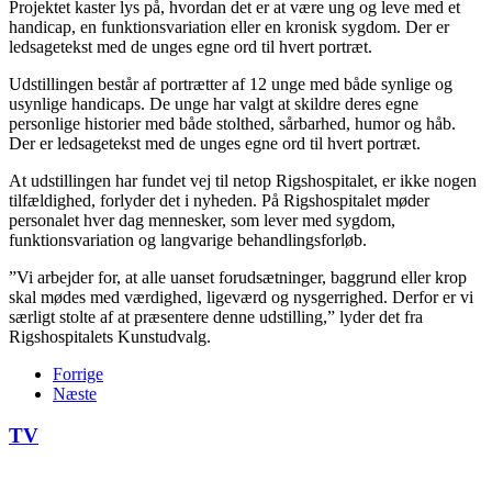
Projektet kaster lys på, hvordan det er at være ung og leve med et
handicap, en funktionsvariation eller en kronisk sygdom. Der er
ledsagetekst med de unges egne ord til hvert portræt.
Udstillingen består af portrætter af 12 unge med både synlige og
usynlige handicaps. De unge har valgt at skildre deres egne
personlige historier med både stolthed, sårbarhed, humor og håb.
Der er ledsagetekst med de unges egne ord til hvert portræt.
At udstillingen har fundet vej til netop Rigshospitalet, er ikke nogen
tilfældighed, forlyder det i nyheden. På Rigshospitalet møder
personalet hver dag mennesker, som lever med sygdom,
funktionsvariation og langvarige behandlingsforløb.
”Vi arbejder for, at alle uanset forudsætninger, baggrund eller krop
skal mødes med værdighed, ligeværd og nysgerrighed. Derfor er vi
særligt stolte af at præsentere denne udstilling,” lyder det fra
Rigshospitalets Kunstudvalg.
Forrige
Næste
TV