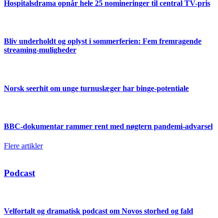
Hospitalsdrama opnår hele 25 nomineringer til central TV-pris
Bliv underholdt og oplyst i sommerferien: Fem fremragende
streaming-muligheder
Norsk seerhit om unge turnuslæger har binge-potentiale
BBC-dokumentar rammer rent med nøgtern pandemi-advarsel
Flere artikler
Podcast
Velfortalt og dramatisk podcast om Novos storhed og fald