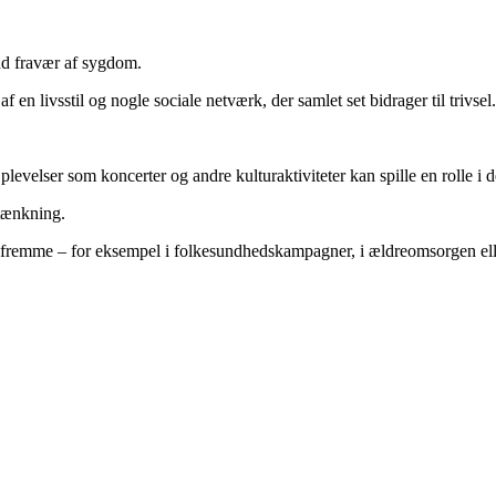
end fravær af sygdom.
f en livsstil og nogle sociale netværk, der samlet set bidrager til trivsel
evelser som koncerter og andre kulturaktiviteter kan spille en rolle i 
stænkning.
edsfremme – for eksempel i folkesundhedskampagner, i ældreomsorgen elle