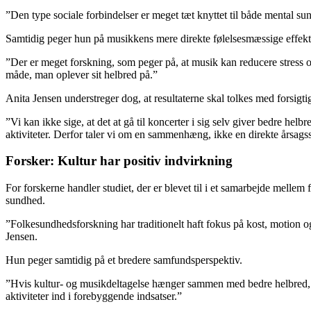
”Den type sociale forbindelser er meget tæt knyttet til både mental su
Samtidig peger hun på musikkens mere direkte følelsesmæssige effekt
”Der er meget forskning, som peger på, at musik kan reducere stress o
måde, man oplever sit helbred på.”
Anita Jensen understreger dog, at resultaterne skal tolkes med forsigti
”Vi kan ikke sige, at det at gå til koncerter i sig selv giver bedre hel
aktiviteter. Derfor taler vi om en sammenhæng, ikke en direkte års
Forsker: Kultur har positiv indvirkning
For forskerne handler studiet, der er blevet til i et samarbejde mellem
sundhed.
”Folkesundhedsforskning har traditionelt haft fokus på kost, motion og
Jensen.
Hun peger samtidig på et bredere samfundsperspektiv.
”Hvis kultur- og musikdeltagelse hænger sammen med bedre helbred, 
aktiviteter ind i forebyggende indsatser.”