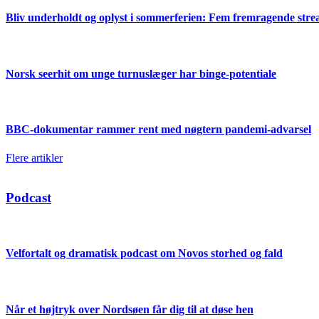
Bliv underholdt og oplyst i sommerferien: Fem fremragende str
Norsk seerhit om unge turnuslæger har binge-potentiale
BBC-dokumentar rammer rent med nøgtern pandemi-advarsel
Flere artikler
Podcast
Velfortalt og dramatisk podcast om Novos storhed og fald
Når et højtryk over Nordsøen får dig til at døse hen