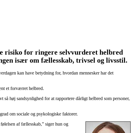
 risiko for ringere selvvurderet helbred
en især om fællesskab, trivsel og livsstil.
 i hverdagen kan have betydning for, hvordan mennesker har det
nt et forværret helbred.
t så høj sandsynlighed for at rapportere dårligt helbred som personer,
øj grad om sociale og psykologiske faktorer.
følelsen af fællesskab,” siger hun og