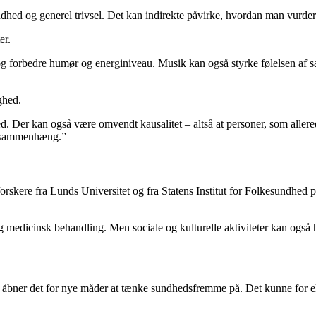
ndhed og generel trivsel. Det kan indirekte påvirke, hvordan man vurdere
er.
g forbedre humør og energiniveau. Musik kan også styrke følelsen af sa
ghed.
bred. Der kan også være omvendt kausalitet – altså at personer, som allere
agssammenhæng.”
 forskere fra Lunds Universitet og fra Statens Institut for Folkesundhed
 medicinsk behandling. Men sociale og kulturelle aktiviteter kan også h
åbner det for nye måder at tænke sundhedsfremme på. Det kunne for ek