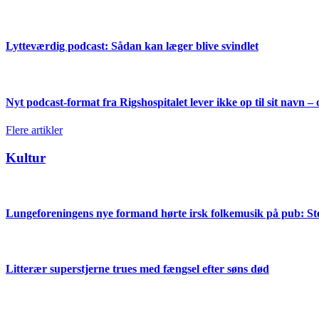
Lytteværdig podcast: Sådan kan læger blive svindlet
Nyt podcast-format fra Rigshospitalet lever ikke op til sit navn – 
Flere artikler
Kultur
Lungeforeningens nye formand hørte irsk folkemusik på pub: St
Litterær superstjerne trues med fængsel efter søns død