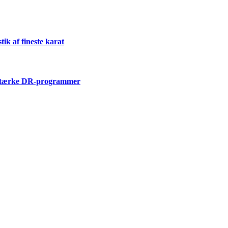
k af fineste karat
i stærke DR-programmer