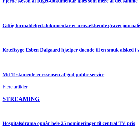
Fjerde sæson af Riget-dokumentar føles som mere af det samme
Giftig formaldehyd-dokumentar er urovækkende graverjournalisti
Kræftsyge Esben Dalgaard hjælper døende til en smuk afsked 
Mit Testamente er essensen af god public service
Flere artikler
STREAMING
Hospitalsdrama opnår hele 25 nomineringer til central TV-pris