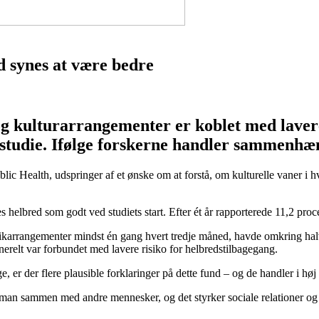
 synes at være bedre
g kulturarrangementer er koblet med lavere
studie. Ifølge forskerne handler sammenhæng
 Public Health, udspringer af et ønske om at forstå, om kulturelle vaner
helbred som godt ved studiets start. Efter ét år rapporterede 11,2 proce
musikarrangementer mindst én gang hvert tredje måned, havde omkring halv
generelt var forbundet med lavere risiko for helbredstilbagegang.
ge, er der flere plausible forklaringer på dette fund – og de handler i h
 man sammen med andre mennesker, og det styrker sociale relationer og 