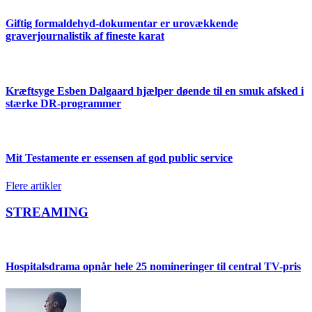
Giftig formaldehyd-dokumentar er urovækkende
graverjournalistik af fineste karat
Kræftsyge Esben Dalgaard hjælper døende til en smuk afsked i
stærke DR-programmer
Mit Testamente er essensen af god public service
Flere artikler
STREAMING
Hospitalsdrama opnår hele 25 nomineringer til central TV-pris