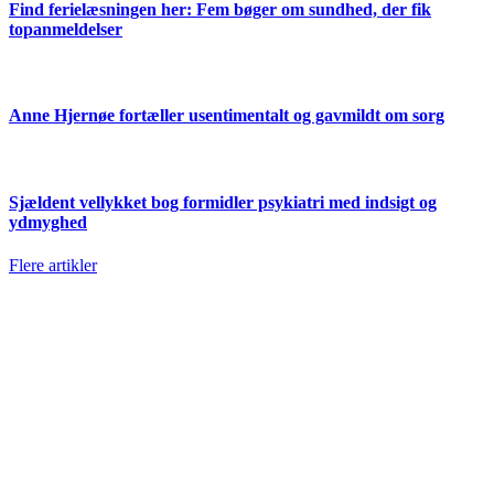
Find ferielæsningen her: Fem bøger om sundhed, der fik
topanmeldelser
Anne Hjernøe fortæller usentimentalt og gavmildt om sorg
Sjældent vellykket bog formidler psykiatri med indsigt og
ydmyghed
Flere artikler