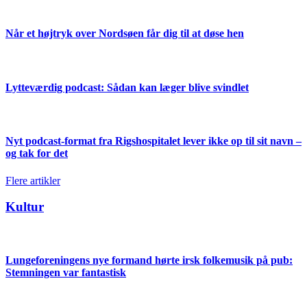
Når et højtryk over Nordsøen får dig til at døse hen
Lytteværdig podcast: Sådan kan læger blive svindlet
Nyt podcast-format fra Rigshospitalet lever ikke op til sit navn –
og tak for det
Flere artikler
Kultur
Lungeforeningens nye formand hørte irsk folkemusik på pub:
Stemningen var fantastisk