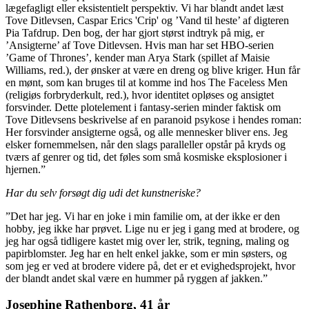
lægefagligt eller eksistentielt perspektiv. Vi har blandt andet læst
Tove Ditlevsen, Caspar Erics 'Crip' og ’Vand til heste’ af digteren
Pia Tafdrup. Den bog, der har gjort størst indtryk på mig, er
’Ansigterne’ af Tove Ditlevsen. Hvis man har set HBO-serien
’Game of Thrones’, kender man Arya Stark (spillet af Maisie
Williams, red.), der ønsker at være en dreng og blive kriger. Hun får
en mønt, som kan bruges til at komme ind hos The Faceless Men
(religiøs forbryderkult, red.), hvor identitet opløses og ansigtet
forsvinder. Dette plotelement i fantasy-serien minder faktisk om
Tove Ditlevsens beskrivelse af en paranoid psykose i hendes roman:
Her forsvinder ansigterne også, og alle mennesker bliver ens. Jeg
elsker fornemmelsen, når den slags paralleller opstår på kryds og
tværs af genrer og tid, det føles som små kosmiske eksplosioner i
hjernen.”
Har du selv forsøgt dig udi det kunstneriske?
”Det har jeg. Vi har en joke i min familie om, at der ikke er den
hobby, jeg ikke har prøvet. Lige nu er jeg i gang med at brodere, og
jeg har også tidligere kastet mig over ler, strik, tegning, maling og
papirblomster. Jeg har en helt enkel jakke, som er min søsters, og
som jeg er ved at brodere videre på, det er et evighedsprojekt, hvor
der blandt andet skal være en hummer på ryggen af jakken.”
Josephine Rathenborg, 41 år