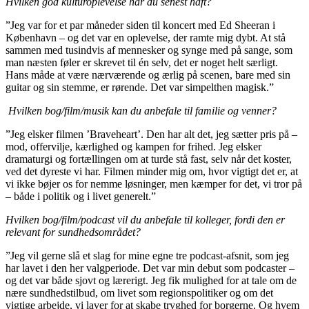
Hvilken god kulturoplevelse har du senest haft?
”Jeg var for et par måneder siden til koncert med Ed Sheeran i
København – og det var en oplevelse, der ramte mig dybt. At stå
sammen med tusindvis af mennesker og synge med på sange, som
man næsten føler er skrevet til én selv, det er noget helt særligt.
Hans måde at være nærværende og ærlig på scenen, bare med sin
guitar og sin stemme, er rørende. Det var simpelthen magisk.”
Hvilken bog/film/musik kan du anbefale til familie og venner?
”Jeg elsker filmen ’Braveheart’. Den har alt det, jeg sætter pris på –
mod, offervilje, kærlighed og kampen for frihed. Jeg elsker
dramaturgi og fortællingen om at turde stå fast, selv når det koster,
ved det dyreste vi har. Filmen minder mig om, hvor vigtigt det er, at
vi ikke bøjer os for nemme løsninger, men kæmper for det, vi tror på
– både i politik og i livet generelt.”
Hvilken bog/film/podcast vil du anbefale til kolleger, fordi den er
relevant for sundhedsområdet?
”Jeg vil gerne slå et slag for mine egne tre podcast-afsnit, som jeg
har lavet i den her valgperiode. Det var min debut som podcaster –
og det var både sjovt og lærerigt. Jeg fik mulighed for at tale om de
nære sundhedstilbud, om livet som regionspolitiker og om det
vigtige arbejde, vi laver for at skabe tryghed for borgerne. Og hvem