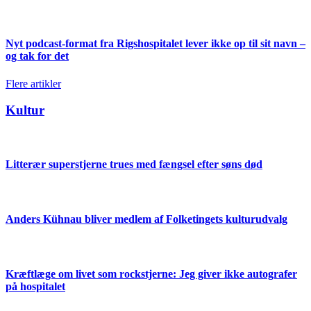
Nyt podcast-format fra Rigshospitalet lever ikke op til sit navn –
og tak for det
Flere artikler
Kultur
Litterær superstjerne trues med fængsel efter søns død
Anders Kühnau bliver medlem af Folketingets kulturudvalg
Kræftlæge om livet som rockstjerne: Jeg giver ikke autografer
på hospitalet