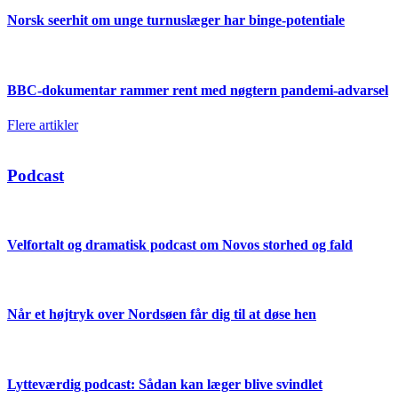
Norsk seerhit om unge turnuslæger har binge-potentiale
BBC-dokumentar rammer rent med nøgtern pandemi-advarsel
Flere artikler
Podcast
Velfortalt og dramatisk podcast om Novos storhed og fald
Når et højtryk over Nordsøen får dig til at døse hen
Lytteværdig podcast: Sådan kan læger blive svindlet