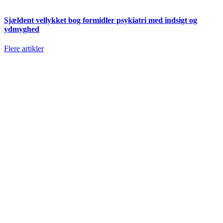
Sjældent vellykket bog formidler psykiatri med indsigt og
ydmyghed
Flere artikler