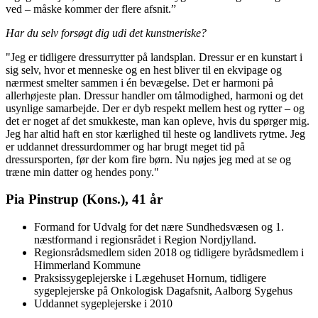
ved – måske kommer der flere afsnit.”
Har du selv forsøgt dig udi det kunstneriske?
"Jeg er tidligere dressurrytter på landsplan. Dressur er en kunstart i
sig selv, hvor et menneske og en hest bliver til en ekvipage og
nærmest smelter sammen i én bevægelse. Det er harmoni på
allerhøjeste plan. Dressur handler om tålmodighed, harmoni og det
usynlige samarbejde. Der er dyb respekt mellem hest og rytter – og
det er noget af det smukkeste, man kan opleve, hvis du spørger mig.
Jeg har altid haft en stor kærlighed til heste og landlivets rytme. Jeg
er uddannet dressurdommer og har brugt meget tid på
dressursporten, før der kom fire børn. Nu nøjes jeg med at se og
træne min datter og hendes pony."
Pia Pinstrup (Kons.), 41 år
Formand for Udvalg for det nære Sundhedsvæsen og 1.
næstformand i regionsrådet i Region Nordjylland.
Regionsrådsmedlem siden 2018 og tidligere byrådsmedlem i
Himmerland Kommune
Praksissygeplejerske i Lægehuset Hornum, tidligere
sygeplejerske på Onkologisk Dagafsnit, Aalborg Sygehus
Uddannet sygeplejerske i 2010