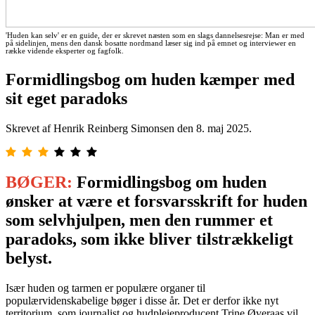
'Huden kan selv' er en guide, der er skrevet næsten som en slags dannelsesrejse: Man er med
på sidelinjen, mens den dansk bosatte nordmand læser sig ind på emnet og interviewer en
række vidende eksperter og fagfolk.
Formidlingsbog om huden kæmper med
sit eget paradoks
Skrevet af Henrik Reinberg Simonsen den
8. maj 2025
.
BØGER:
Formidlingsbog om huden
ønsker at være et forsvarsskrift for huden
som selvhjulpen, men den rummer et
paradoks, som ikke bliver tilstrækkeligt
belyst.
Især huden og tarmen er populære organer til
populærvidenskabelige bøger i disse år. Det er derfor ikke nyt
territorium, som journalist og hudplejeproducent Trine Øveraas vil