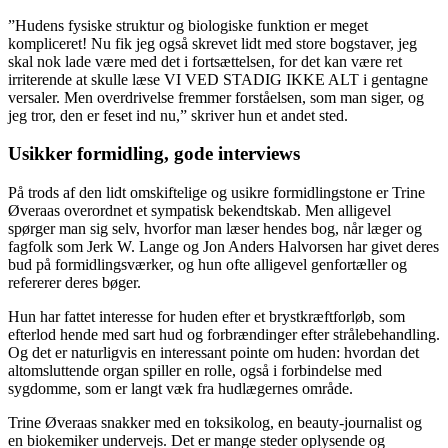
”Hudens fysiske struktur og biologiske funktion er meget
kompliceret! Nu fik jeg også skrevet lidt med store bogstaver, jeg
skal nok lade være med det i fortsættelsen, for det kan være ret
irriterende at skulle læse VI VED STADIG IKKE ALT i gentagne
versaler. Men overdrivelse fremmer forståelsen, som man siger, og
jeg tror, den er feset ind nu,” skriver hun et andet sted.
Usikker formidling, gode interviews
På trods af den lidt omskiftelige og usikre formidlingstone er Trine
Øveraas overordnet et sympatisk bekendtskab. Men alligevel
spørger man sig selv, hvorfor man læser hendes bog, når læger og
fagfolk som Jerk W. Lange og Jon Anders Halvorsen har givet deres
bud på formidlingsværker, og hun ofte alligevel genfortæller og
refererer deres bøger.
Hun har fattet interesse for huden efter et brystkræftforløb, som
efterlod hende med sart hud og forbrændinger efter strålebehandling.
Og det er naturligvis en interessant pointe om huden: hvordan det
altomsluttende organ spiller en rolle, også i forbindelse med
sygdomme, som er langt væk fra hudlægernes område.
Trine Øveraas snakker med en toksikolog, en beauty-journalist og
en biokemiker undervejs. Det er mange steder oplysende og