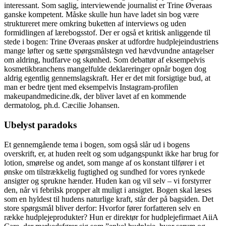
interessant. Som saglig, interviewende journalist er Trine Øveraas
ganske kompetent. Måske skulle hun have ladet sin bog være
struktureret mere omkring buketten af interviews og uden
formidlingen af lærebogsstof. Der er også et kritisk anliggende til
stede i bogen: Trine Øveraas ønsker at udfordre hudplejeindustriens
mange løfter og sætte spørgsmålstegn ved hævdvundne antagelser
om aldring, hudfarve og skønhed. Som debattør af eksempelvis
kosmetikbranchens mangelfulde deklareringer opnår bogen dog
aldrig egentlig gennemslagskraft. Her er det mit forsigtige bud, at
man er bedre tjent med eksempelvis Instagram-profilen
makeupandmedicine.dk, der bliver lavet af en kommende
dermatolog, ph.d. Cæcilie Johansen.
Ubelyst paradoks
Et gennemgående tema i bogen, som også slår ud i bogens
overskrift, er, at huden reelt og som udgangspunkt ikke har brug for
lotion, smørelse og andet, som mange af os konstant tilfører i et
ønske om tilstrækkelig fugtighed og sundhed for vores rynkede
ansigter og sprukne hænder. Huden kan og vil selv – vi forstyrrer
den, når vi febrilsk propper alt muligt i ansigtet. Bogen skal læses
som en hyldest til hudens naturlige kraft, står der på bagsiden. Det
store spørgsmål bliver derfor: Hvorfor fører forfatteren selv en
række hudplejeprodukter? Hun er direktør for hudplejefirmaet AiiA