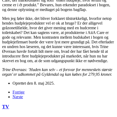
Care, der markedsfører sig som ”enkel hudpleje, hvor serum og
creme er i ét produkt.” Bevares, hun erkender paradokset i bogen,
og denne oplysning er medtaget på bogens bagflap.
Men jeg føler ikke, det bliver forklaret tilstrækkeligt, hvorfor netop
hendes hudplejeprodukter vel er ok at bruge? Er der alligevel
gråzonetilfælde, hvor det giver mening med en hudcreme i
toiletskabet? Det kan sagtens være, at produkterne i AiiA Care er
gode og relevante. Men kontrasten mellem budskabet i bogen og
hudplejefirmaet burde der være lyst mere grundigt på. Det efterlader
en undren hos læseren, og det kunne være interessant, hvis Trine
Øveraas havde fortalt lidt mere om, hvad der har fået hende til at
introducere flere hudplejeprodukter på markedet, når hun nu har
skrevet en bog om, at de som udgangspunkt ikke er nødvendige.
Trine Øveraas: ’Huden kan selv – et forsvar for menneskets største
organ’ er udkommet på Gyldendal og kan købes for 279,95 kroner.
Oprettet den
8. maj 2025
.
Forrige
Næste
TV