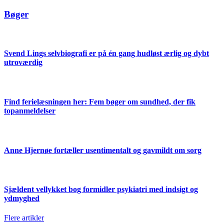
Bøger
Svend Lings selvbiografi er på én gang hudløst ærlig og dybt
utroværdig
Find ferielæsningen her: Fem bøger om sundhed, der fik
topanmeldelser
Anne Hjernøe fortæller usentimentalt og gavmildt om sorg
Sjældent vellykket bog formidler psykiatri med indsigt og
ydmyghed
Flere artikler