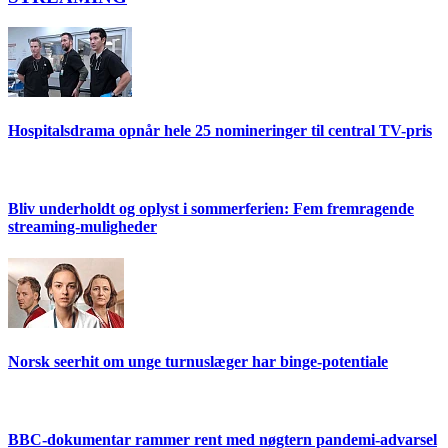
Hospitalsdrama opnår hele 25 nomineringer til central TV-pris
Bliv underholdt og oplyst i sommerferien: Fem fremragende
streaming-muligheder
Norsk seerhit om unge turnuslæger har binge-potentiale
BBC-dokumentar rammer rent med nøgtern pandemi-advarsel