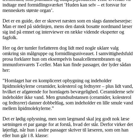
indtage med formidlingsværket ’Huden kan selv – et forsvar for
menneskets største organ’.
Det er en guide, der er skrevet næsten som en slags dannelsesrejse:
Man er med på sidelinjen, mens den dansk bosatte nordmand læser
sig ind på emnet og interviewer en række vidende eksperter og
fagfolk.
Her og der tumler forfatteren dog lidt med nogle uklare valg
omkring sin målgruppe og formidlingsniveauet. I samvittighedsfuld
prosa forklarer hun om eksempelvis basalcellemembranen og
immunforsvarets T-celler. Man kan finde passager, der lyder sådan
her:
”Hornlaget har en kompliceret opbygning og indeholder
lipidmolekylerne ceramider, kolesterol og fedtsyrer – plus lidt vand,
hvilket er afgørende for hornlagets bevægelighed. Ceramiderne selv
indeholder ikke vand. Men grundsubstansen (ceramider, kolesterol
og fedtsyrer) danner dobbeltlag, som indeholder en lille smule vand
mellem lipidmolekylerne.”
Det er lødig oplysning, men som lægmand skal jeg godt nok læse
sætningen et par gange for at forstå, hvad der står. Derfor virker det
løjerligt, når hun i andre passager skriver til læseren, som om han
eller hun går i 8. klasse: