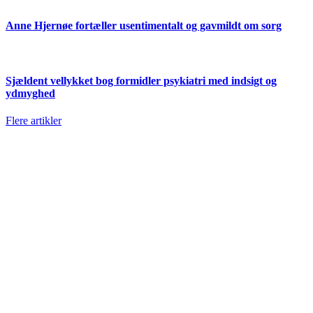
Anne Hjernøe fortæller usentimentalt og gavmildt om sorg
Sjældent vellykket bog formidler psykiatri med indsigt og
ydmyghed
Flere artikler