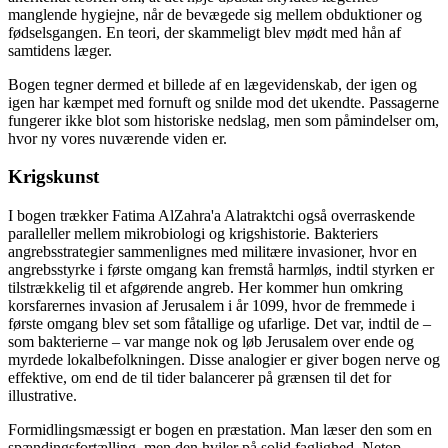
manglende hygiejne, når de bevægede sig mellem obduktioner og
fødselsgangen. En teori, der skammeligt blev mødt med hån af
samtidens læger.
Bogen tegner dermed et billede af en lægevidenskab, der igen og
igen har kæmpet med fornuft og snilde mod det ukendte. Passagerne
fungerer ikke blot som historiske nedslag, men som påmindelser om,
hvor ny vores nuværende viden er.
Krigskunst
I bogen trækker Fatima AlZahra'a Alatraktchi også overraskende
paralleller mellem mikrobiologi og krigshistorie. Bakteriers
angrebsstrategier sammenlignes med militære invasioner, hvor en
angrebsstyrke i første omgang kan fremstå harmløs, indtil styrken er
tilstrækkelig til et afgørende angreb. Her kommer hun omkring
korsfarernes invasion af Jerusalem i år 1099, hvor de fremmede i
første omgang blev set som fåtallige og ufarlige. Det var, indtil de –
som bakterierne – var mange nok og løb Jerusalem over ende og
myrdede lokalbefolkningen. Disse analogier er giver bogen nerve og
effektive, om end de til tider balancerer på grænsen til det for
illustrative.
Formidlingsmæssigt er bogen en præstation. Man læser den som en
spændingsfortælling, men den hviler på solid faglighed. Netop