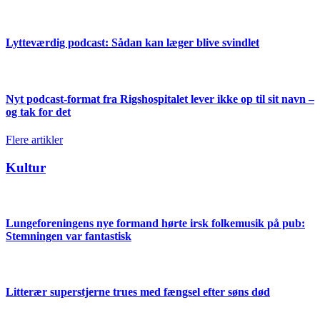
Lytteværdig podcast: Sådan kan læger blive svindlet
Nyt podcast-format fra Rigshospitalet lever ikke op til sit navn –
og tak for det
Flere artikler
Kultur
Lungeforeningens nye formand hørte irsk folkemusik på pub:
Stemningen var fantastisk
Litterær superstjerne trues med fængsel efter søns død