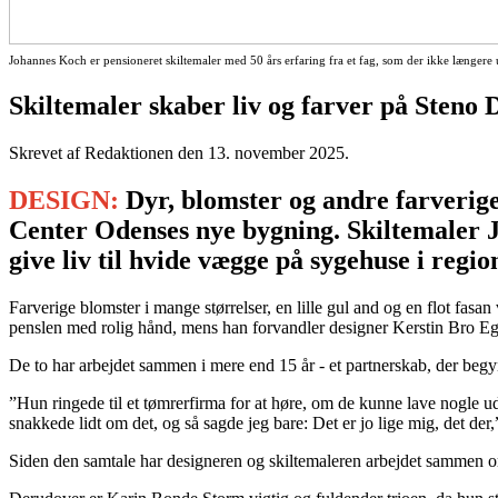
Johannes Koch er pensioneret skiltemaler med 50 års erfaring fra et fag, som der ikke længer
Skiltemaler skaber liv og farver på Steno
Skrevet af Redaktionen den
13. november 2025
.
DESIGN:
Dyr, blomster og andre farverige
Center Odenses nye bygning. Skiltemaler 
give liv til hvide vægge på sygehuse i regi
Farverige blomster i mange størrelser, en lille gul and og en flot fa
penslen med rolig hånd, mens han forvandler designer Kerstin Bro Egel
De to har arbejdet sammen i mere end 15 år - et partnerskab, der begy
”Hun ringede til et tømrerfirma for at høre, om de kunne lave nogle u
snakkede lidt om det, og så sagde jeg bare: Det er jo lige mig, det der
Siden den samtale har designeren og skiltemaleren arbejdet sammen om