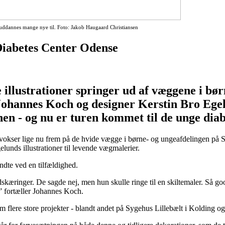
e uddannes mange nye til. Foto: Jakob Haugaard Christiansen
 Diabetes Center Odense
 illustrationer springer ud af væggene i bør
Johannes Koch og designer Kerstin Bro Ege
onen - og nu er turen kommet til de unge diab
san vokser lige nu frem på de hvide vægge i børne- og ungeafdelingen p
unds illustrationer til levende vægmalerier.
ndte ved en tilfældighed.
dskæringer. De sagde nej, men hun skulle ringe til en skiltemaler. Så g
,” fortæller Johannes Koch.
 flere store projekter - blandt andet på Sygehus Lillebælt i Kolding o