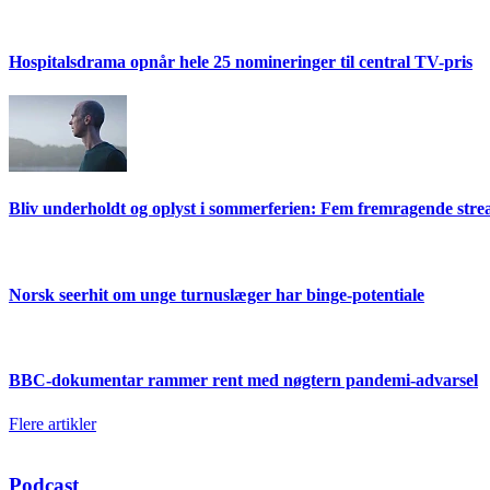
Hospitalsdrama opnår hele 25 nomineringer til central TV-pris
Bliv underholdt og oplyst i sommerferien: Fem fremragende str
Norsk seerhit om unge turnuslæger har binge-potentiale
BBC-dokumentar rammer rent med nøgtern pandemi-advarsel
Flere artikler
Podcast