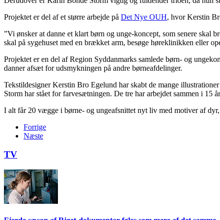
Derudover er Karin Bonde Storm vigtig og fuldender trioen, da hun st
Projektet er del af et større arbejde på
Det Nye OUH
, hvor Kerstin Br
”Vi ønsker at danne et klart børn og unge-koncept, som senere skal b
skal på sygehuset med en brækket arm, besøge høreklinikken eller op
Projektet er en del af Region Syddanmarks samlede børn- og ungekon
danner afsæt for udsmykningen på andre børneafdelinger.
Tekstildesigner Kerstin Bro Egelund har skabt de mange illustration
Storm har stået for farvesætningen. De tre har arbejdet sammen i 15 år
I alt får 20 vægge i børne- og ungeafsnittet nyt liv med motiver af d
Forrige
Næste
TV