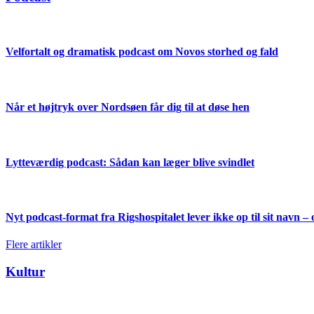
Velfortalt og dramatisk podcast om Novos storhed og fald
Når et højtryk over Nordsøen får dig til at døse hen
Lytteværdig podcast: Sådan kan læger blive svindlet
Nyt podcast-format fra Rigshospitalet lever ikke op til sit navn – 
Flere artikler
Kultur