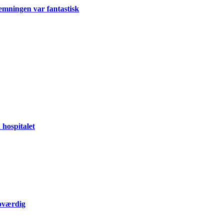
emningen var fantastisk
 hospitalet
roværdig