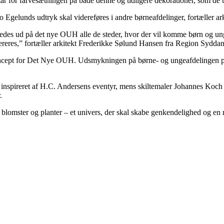
år for farvesætningen på både denne og tidligere dekorationer, som de 
o Egelunds udtryk skal videreføres i andre børneafdelinger, fortæller 
redes ud på det nye OUH alle de steder, hvor der vil komme børn og un
ereres,” fortæller arkitekt Frederikke Sølund Hansen fra Region Sydda
cept for Det Nye OUH. Udsmykningen på børne- og ungeafdelingen på SD
er inspireret af H.C. Andersens eventyr, mens skiltemaler Johannes Ko
.
yr, blomster og planter – et univers, der skal skabe genkendelighed og 