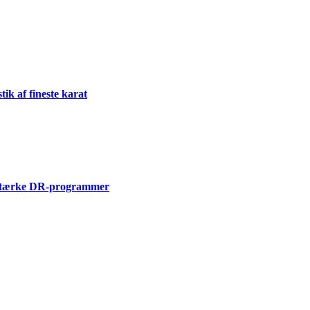
k af fineste karat
i stærke DR-programmer