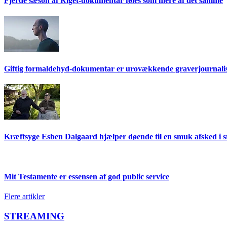
Fjerde sæson af Riget-dokumentar føles som mere af det samme
Giftig formaldehyd-dokumentar er urovækkende graverjournalisti
Kræftsyge Esben Dalgaard hjælper døende til en smuk afsked 
Mit Testamente er essensen af god public service
Flere artikler
STREAMING