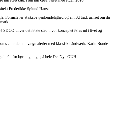
tre har stået bag. Hun har også været med siden 2010.
arkitekt Frederikke Sølund Hansen.
ge. Formålet er at skabe genkendelighed og en rød tråd, uanset om du
nmark.
CO bliver det første sted, hvor konceptet føres ud i livet og
ch omsætter dem til vægmalerier med klassisk håndværk. Karin Bonde
en rød tråd for børn og unge på hele Det Nye OUH.